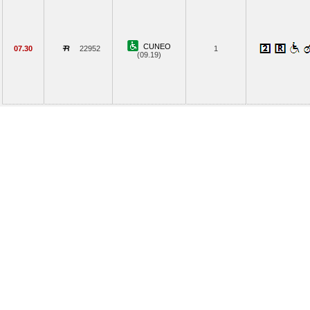
CUNEO
07.30
22952
1
(09.19)