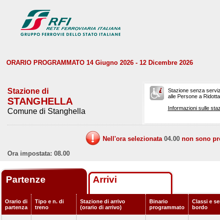
ORARIO PROGRAMMATO 14 Giugno 2026 - 12 Dicembre 2026
Stazione di
Stazione senza serviz
alle Persone a Ridotta 
STANGHELLA
Informazioni sulle staz
Comune di Stanghella
Nell'ora selezionata
04.00
non sono prev
Ora impostata: 08.00
Partenze
Arrivi
Orario di
Tipo e n. di
Stazione di arrivo
Binario
Classi e se
partenza
treno
(orario di arrivo)
programmato
bordo