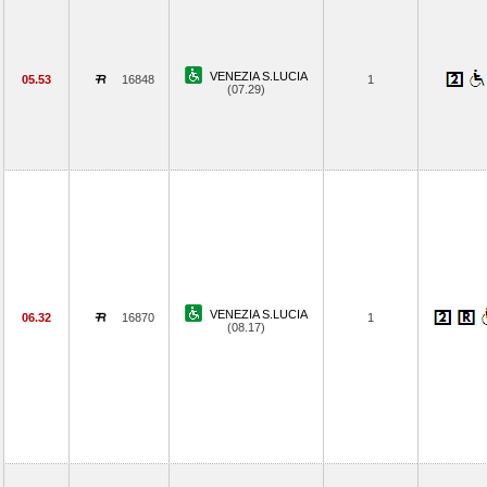
VENEZIA S.LUCIA
05.53
16848
1
(07.29)
VENEZIA S.LUCIA
06.32
16870
1
(08.17)