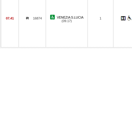
VENEZIA S.LUCIA
07.41
16874
1
(09.17)