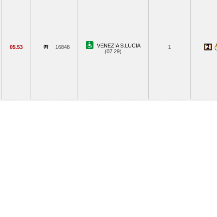
VENEZIA S.LUCIA
05.53
16848
1
(07.29)