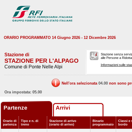
ORARIO PROGRAMMATO 14 Giugno 2026 - 12 Dicembre 2026
Stazione di
Stazione senza serviz
alle Persone a Ridotta 
STAZIONE PER L'ALPAGO
Informazioni sulle staz
Comune di Ponte Nelle Alpi
Nell'ora selezionata
04.00
non sono prev
Ora impostata: 05.00
Partenze
Arrivi
Orario di
Tipo e n. di
Stazione di arrivo
Binario
Classi e 
partenza
treno
(orario di arrivo)
programmato
bordo