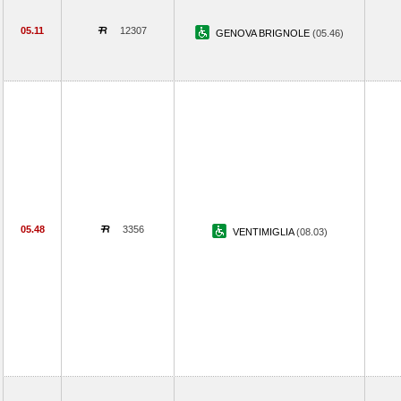
05.11
12307
GENOVA BRIGNOLE
(05.46)
05.48
3356
VENTIMIGLIA
(08.03)