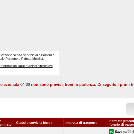
Stazione senza servizio di assistenza
alle Persone a Ridotta Mobilità.
Informazioni sulle stazioni alternative
selezionata
04.00
non sono previsti treni in partenza. Di seguito i primi tr
o
Fermate preced
Classi e servizi a bordo
Impresa di trasporto
ammato
(orario di parte
Savona
(04.4