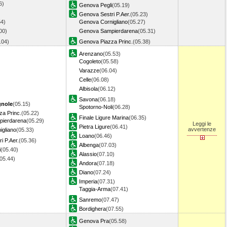
6)
Genova Pegli
(05.19)
Genova Sestri P.Aer.
(05.23)
54)
Genova Cornigliano
(05.27)
00)
Genova Sampierdarena
(05.31)
5.04)
Genova Piazza Princ.
(05.38)
Arenzano
(05.53)
Cogoleto
(05.58)
Varazze
(06.04)
Celle
(06.08)
Albisola
(06.12)
Savona
(06.18)
gnole
(05.15)
Spotorno-Noli
(06.28)
a Princ.
(05.22)
Finale Ligure Marina
(06.35)
ierdarena
(05.29)
Leggi le
Pietra Ligure
(06.41)
avvertenze
gliano
(05.33)
Loano
(06.46)
i P.Aer.
(05.36)
Albenga
(07.03)
i
(05.40)
Alassio
(07.10)
(05.44)
Andora
(07.18)
Diano
(07.24)
Imperia
(07.31)
Taggia-Arma
(07.41)
Sanremo
(07.47)
Bordighera
(07.55)
Genova Pra
(05.58)