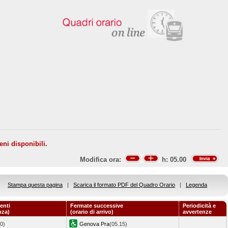
eni disponibili.
Modifica ora:
h:
05.00
Stampa questa pagina
|
Scarica il formato PDF del Quadro Orario
|
Legenda
enti
Fermate successive
Periodicità e
nza)
(orario di arrivo)
avvertenze
0)
Genova Pra
(05.15)