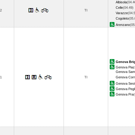
Albisola
(04.4
Celle
(04.49)
2
TI
Varazze
(04.
Cogoleto
(05.
Arenzano
(0
Genova Bri
Genova Piazz
Genova Samp
1
TI
Genova Corni
Genova Sestr
Genova Pegl
Genova Pra