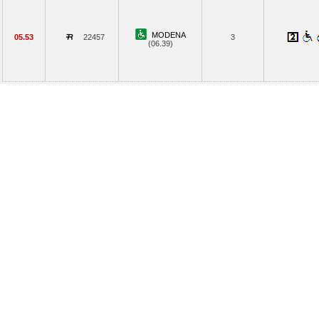
MODENA
05.53
22457
3
(06.39)