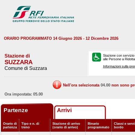
ORARIO PROGRAMMATO 14 Giugno 2026 - 12 Dicembre 2026
Stazione di
Stazione con servizio
alle Persone a Ridotta 
SUZZARA
Informazioni sulla pre
Comune di Suzzara
Nell'ora selezionata
04.00
non sono prev
Ora impostata: 05.00
Partenze
Arrivi
Orario di
Tipo e n. di
Stazione di arrivo
Binario
Classi e servi
partenza
treno
(orario di arrivo)
programmato
bordo