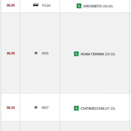
06.25
FI126
GROSSETO
(06.50)
06.30
4505
ROMA TERMINI
(08.50)
06.33
4507
CIVITAVECCHIA
(07.33)