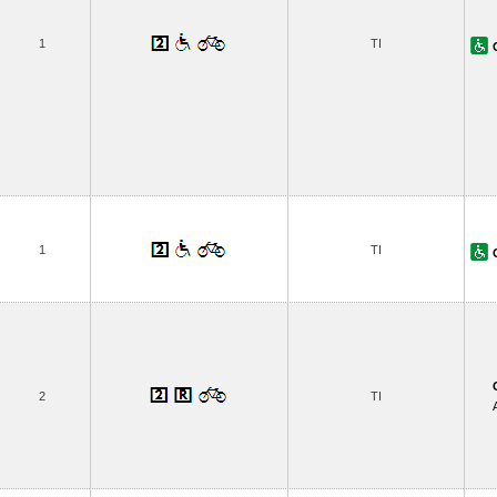
1
TI
1
TI
2
TI