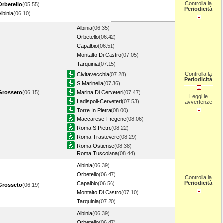
Controlla la
Orbetello
(05.55)
Periodicità
Albinia
(06.10)
Albinia
(06.35)
Orbetello
(06.42)
Capalbio
(06.51)
Montalto Di Castro
(07.05)
Tarquinia
(07.15)
Controlla la
Civitavecchia
(07.28)
Periodicità
S.Marinella
(07.36)
Grosseto
(06.15)
Marina Di Cerveteri
(07.47)
Leggi le
Ladispoli-Cerveteri
(07.53)
avvertenze
Torre In Pietra
(08.00)
Maccarese-Fregene
(08.06)
Roma S.Pietro
(08.22)
Roma Trastevere
(08.29)
Roma Ostiense
(08.38)
Roma Tuscolana
(08.44)
Albinia
(06.39)
Orbetello
(06.47)
Controlla la
Periodicità
Capalbio
(06.56)
Grosseto
(06.19)
Montalto Di Castro
(07.10)
Tarquinia
(07.20)
Albinia
(06.39)
Orbetello
(06.47)