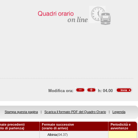
Modifica ora:
h:
04.00
Stampa questa pagina
|
Scarica il formato PDF del Quadro Orario
|
Legenda
mate precedenti
Fermate successive
Periodicità e
rio di partenza)
(orario di arrivo)
avvertenze
Albinia
(04.37)