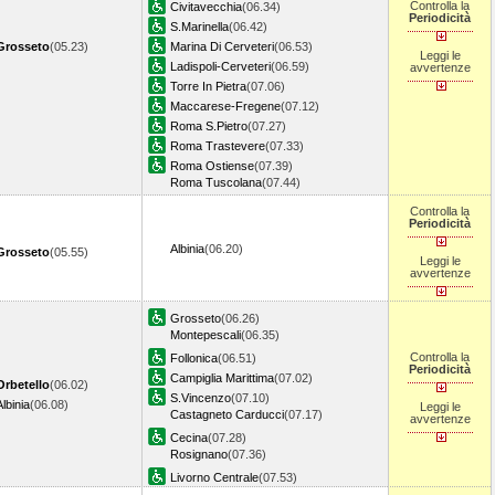
Controlla la
Civitavecchia
(06.34)
Periodicità
S.Marinella
(06.42)
Grosseto
(05.23)
Marina Di Cerveteri
(06.53)
Leggi le
Ladispoli-Cerveteri
(06.59)
avvertenze
Torre In Pietra
(07.06)
Maccarese-Fregene
(07.12)
Roma S.Pietro
(07.27)
Roma Trastevere
(07.33)
Roma Ostiense
(07.39)
Roma Tuscolana
(07.44)
Controlla la
Periodicità
Albinia
(06.20)
Grosseto
(05.55)
Leggi le
avvertenze
Grosseto
(06.26)
Montepescali
(06.35)
Controlla la
Follonica
(06.51)
Periodicità
Campiglia Marittima
(07.02)
Orbetello
(06.02)
S.Vincenzo
(07.10)
Albinia
(06.08)
Leggi le
Castagneto Carducci
(07.17)
avvertenze
Cecina
(07.28)
Rosignano
(07.36)
Livorno Centrale
(07.53)