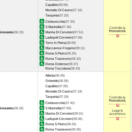
Capalbio
(06.56)
Montalto Di Castro
(07.10)
Tarquinia
(07.20)
Civitavecchia
(07.33)
S.Marinella
(07.40)
Controlla la
Periodicità
Grosseto
(06.19)
Marina Di Cerveteri
(07.51)
Ladispoli-Cerveteri
(07.56)
Torre In Pietra
(08.05)
Maccarese-Fregene
(08.11)
Roma S.Pietro
(08.25)
Roma Trastevere
(08.32)
Roma Ostiense
(08.37)
Roma Tuscolana
(08.43)
Albinia
(06.49)
Orbetello
(06.56)
Capalbio
(07.05)
Montalto Di Castro
(07.19)
Tarquinia
(07.29)
Controlla la
Periodicità
Civitavecchia
(07.42)
Grosseto
(06.29)
S.Marinella
(07.50)
Leggi le
Marina Di Cerveteri
(08.01)
avvertenze
Ladispoli-Cerveteri
(08.06)
Roma S.Pietro
(08.25)
Roma Trastevere
(08.30)