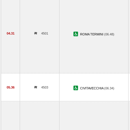
04.31
4501
ROMA TERMINI
(06.48)
05.36
4503
CIVITAVECCHIA
(06.34)