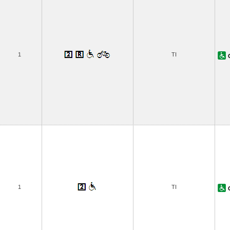
1
TI
1
TI