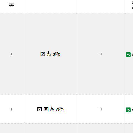
1
TI
1
TI