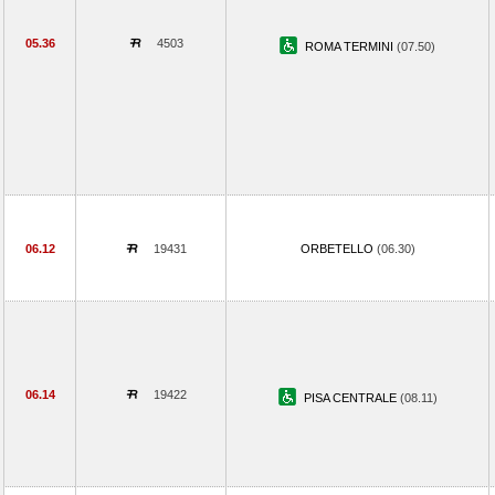
05.36
4503
ROMA TERMINI
(07.50)
06.12
19431
ORBETELLO
(06.30)
06.14
19422
PISA CENTRALE
(08.11)