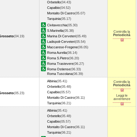
Orbetello
(04.43)
Capalbio
(04.52)
Montalto Di Castro
(05.07)
Tarquinia
(05.17)
Civitavecchia
(05.30)
S.Marinella
(05.38)
Controlla la
Periodicità
Grosseto
(04.19)
Marina Di Cerveteri
(05.49)
Ladispoli-Cerveteri
(05.54)
Maccarese-Fregene
(06.05)
Roma Aurelia
(06.14)
Roma S.Pietro
(06.20)
Roma Trastevere
(06.27)
Roma Ostiense
(06.33)
Roma Tuscolana
(06.39)
Albinia
(05.41)
Controlla la
Periodicità
Orbetello
(05.48)
Capalbio
(05.57)
Grosseto
(05.23)
Leggi le
Montalto Di Castro
(06.11)
avvertenze
Tarquinia
(06.21)
Albinia
(05.41)
Orbetello
(05.48)
Capalbio
(05.57)
Montalto Di Castro
(06.11)
Tarquinia
(06.21)