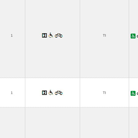
1
TI
1
TI