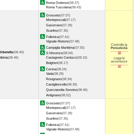
Roma Ostiense
(08.37)
Roma Tuscolana
(08.43)
Grosseto
(07.07)
Montepescali
(07.17)
Gavorrano
(07.28)
Scarlino
(07.35)
Follonica
(07.41)
Vignale-Riotorto
(07.48)
Controlla la
Campiglia Marittima
(07.55)
Periodicità
Orbetello
(06.40)
S.Vincenzo
(08.04)
Albinia
(06.46)
Castagneto Carducci
(08.10)
Leggi le
avvertenze
Bolgheri
(08.17)
Cecina
(08.24)
Vada
(08.29)
Rosignano
(08.34)
Castiglioncello
(08.39)
Quercianella-Sonnino
(08.46)
Antignano
(08.52)
Grosseto
(07.07)
Montepescali
(07.17)
Gavorrano
(07.28)
Scarlino
(07.35)
Follonica
(07.41)
Vignale-Riotorto
(07.48)