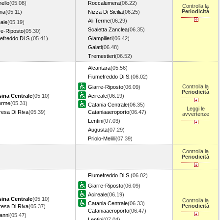
ello
(05.08)
Roccalumera
(06.22)
Controlla la
Periodicità
na
(05.11)
Nizza Di Sicilia
(06.25)
Ali Terme
(06.29)
eale
(05.19)
Scaletta Zanclea
(06.35)
re-Riposto
(05.30)
efreddo Di S.
(05.41)
Giampilieri
(06.42)
Galati
(06.48)
Tremestieri
(06.52)
Alcantara
(05.56)
Fiumefreddo Di S.
(06.02)
Controlla la
Giarre-Riposto
(06.09)
Periodicità
ina Centrale
(05.10)
Acireale
(06.19)
Terme
(05.31)
Catania Centrale
(06.35)
Leggi le
resa Di Riva
(05.39)
Cataniaaeroporto
(06.47)
avvertenze
Lentini
(07.03)
Augusta
(07.29)
Priolo-Melilli
(07.39)
Controlla la
Periodicità
Fiumefreddo Di S.
(06.02)
Giarre-Riposto
(06.09)
Acireale
(06.19)
ina Centrale
(05.10)
Controlla la
Catania Centrale
(06.33)
Periodicità
resa Di Riva
(05.37)
Cataniaaeroporto
(06.47)
anni
(05.47)
Lentini
(07.04)