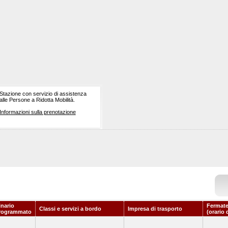
Stazione con servizio di assistenza
alle Persone a Ridotta Mobilità.
Informazioni sulla prenotazione
inario
Fermate
Classi e servizi a bordo
Impresa di trasporto
rogrammato
(orario 