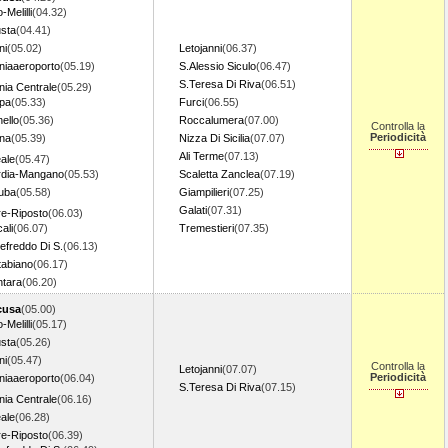
-Melilli
(04.32)
sta
(04.41)
ni
(05.02)
Letojanni
(06.37)
niaaeroporto
(05.19)
S.Alessio Siculo
(06.47)
S.Teresa Di Riva
(06.51)
nia Centrale
(05.29)
pa
(05.33)
Furci
(06.55)
ello
(05.36)
Roccalumera
(07.00)
Controlla la
Periodicità
na
(05.39)
Nizza Di Sicilia
(07.07)
Ali Terme
(07.13)
eale
(05.47)
dia-Mangano
(05.53)
Scaletta Zanclea
(07.19)
uba
(05.58)
Giampilieri
(07.25)
Galati
(07.31)
re-Riposto
(06.03)
ali
(06.07)
Tremestieri
(07.35)
efreddo Di S.
(06.13)
tabiano
(06.17)
ntara
(06.20)
cusa
(05.00)
-Melilli
(05.17)
sta
(05.26)
ni
(05.47)
Controlla la
Letojanni
(07.07)
Periodicità
niaaeroporto
(06.04)
S.Teresa Di Riva
(07.15)
nia Centrale
(06.16)
eale
(06.28)
re-Riposto
(06.39)