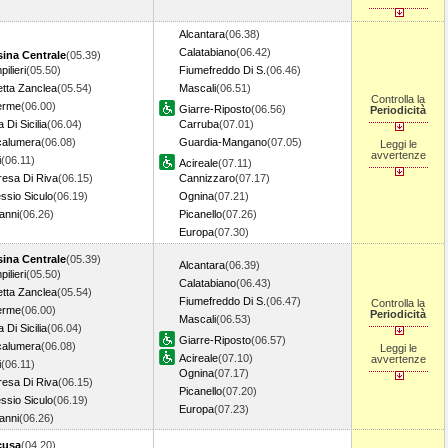
Alcantara
(06.38)
Calatabiano
(06.42)
ina Centrale
(05.39)
ilieri
(05.50)
Fiumefreddo Di S.
(06.46)
etta Zanclea
(05.54)
Mascali
(06.51)
Controlla la
Terme
(06.00)
Giarre-Riposto
(06.56)
Periodicità
 Di Sicilia
(06.04)
Carruba
(07.01)
alumera
(06.08)
Guardia-Mangano
(07.05)
Leggi le
avvertenze
i
(06.11)
Acireale
(07.11)
resa Di Riva
(06.15)
Cannizzaro
(07.17)
essio Siculo
(06.19)
Ognina
(07.21)
anni
(06.26)
Picanello
(07.26)
Europa
(07.30)
ina Centrale
(05.39)
Alcantara
(06.39)
ilieri
(05.50)
Calatabiano
(06.43)
etta Zanclea
(05.54)
Fiumefreddo Di S.
(06.47)
Controlla la
Terme
(06.00)
Periodicità
Mascali
(06.53)
 Di Sicilia
(06.04)
Giarre-Riposto
(06.57)
alumera
(06.08)
Leggi le
Acireale
(07.10)
avvertenze
i
(06.11)
Ognina
(07.17)
resa Di Riva
(06.15)
Picanello
(07.20)
essio Siculo
(06.19)
Europa
(07.23)
anni
(06.26)
cusa
(04.20)