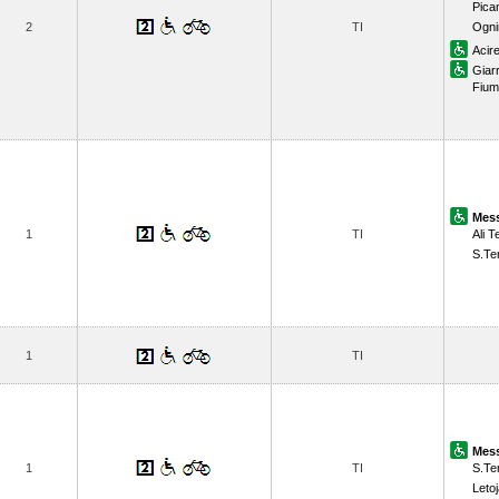
Pican
2
TI
Ogni
Acir
Giar
Fium
Mess
1
TI
Ali 
S.Te
1
TI
Mess
1
TI
S.Te
Letoj