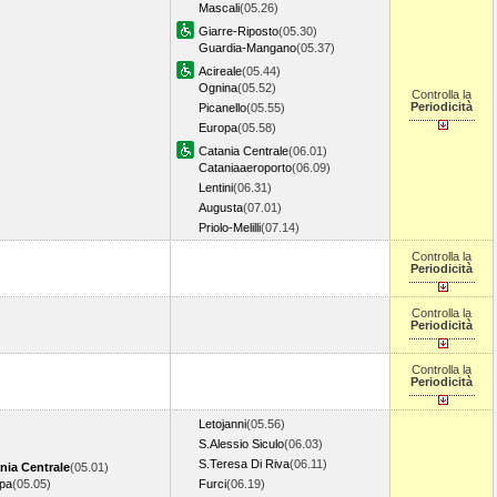
Mascali
(05.26)
Giarre-Riposto
(05.30)
Guardia-Mangano
(05.37)
Acireale
(05.44)
Ognina
(05.52)
Controlla la
Periodicità
Picanello
(05.55)
Europa
(05.58)
Catania Centrale
(06.01)
Cataniaaeroporto
(06.09)
Lentini
(06.31)
Augusta
(07.01)
Priolo-Melilli
(07.14)
Controlla la
Periodicità
Controlla la
Periodicità
Controlla la
Periodicità
Letojanni
(05.56)
S.Alessio Siculo
(06.03)
S.Teresa Di Riva
(06.11)
nia Centrale
(05.01)
pa
(05.05)
Furci
(06.19)