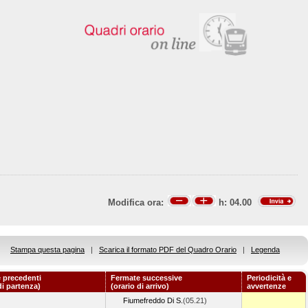
Modifica ora:
h:
04.00
Stampa questa pagina
|
Scarica il formato PDF del Quadro Orario
|
Legenda
 precedenti
Fermate successive
Periodicità e
di partenza)
(orario di arrivo)
avvertenze
Fiumefreddo Di S.
(05.21)