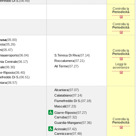
efreddo Di S.
(06.49)
Controlla la
Periodicità
Controlla la
Periodicità
cusa
(05.00)
sta
(05.26)
ni
(05.47)
Controlla la
Periodicità
niaaeroporto
(06.04)
S.Teresa Di Riva
(07.14)
Roccalumera
(07.21)
nia Centrale
(06.17)
Leggi le
Ali Terme
(07.27)
eale
(06.30)
avvertenze
re-Riposto
(06.40)
efreddo Di S.
(06.51)
ntara
(06.57)
Alcantara
(07.07)
Calatabiano
(07.14)
Fiumefreddo Di S.
(07.18)
Mascali
(07.23)
Giarre-Riposto
(07.27)
Carruba
(07.32)
Controlla la
Periodicità
Guardia-Mangano
(07.36)
Acireale
(07.42)
Cannizzaro
(07.48)