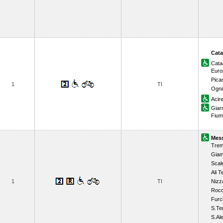
Cata
Cata
Euro
Pican
1
TI
Ogni
Acir
Giar
Fium
Mess
Trem
Giamp
Scal
Ali 
1
TI
Nizza
Rocc
Furc
S.Te
S.Al