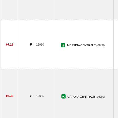
07.16
12960
MESSINA CENTRALE
(08.36)
07.33
12955
CATANIA CENTRALE
(08.30)