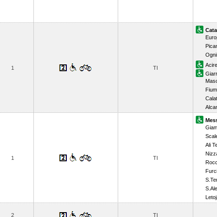
Cata
Euro
Pican
Ogni
Acir
1
TI
Giar
Masc
Fium
Cala
Alca
Mess
Giamp
Scal
Ali 
Nizza
1
TI
Rocc
Furc
S.Te
S.Al
Letoj
2
TI