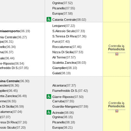
Ognina
(07.52)
Picanello
(07.55)
Europa
(07.58)
Catania Centrale
(08.02)
Letojanni
(07.22)
niaaeroporto
(06.19)
S.Alessio Siculo
(07.33)
S.Teresa Di Riva
(07.36)
nia Centrale
(06.27)
pa
(06.31)
Furci
(07.40)
Controlla la
ello
(06.34)
Roccalumera
(07.46)
Periodicità
na
(06.37)
Nizza Di Sicilia
(07.53)
Ali Terme
(07.57)
eale
(06.44)
Scaletta Zanclea
(08.03)
re-Riposto
(06.54)
efreddo Di S.
(07.05)
Giampilieri
(08.10)
Galati
(08.19)
ina Centrale
(06.30)
estieri
(06.36)
Alcantara
(07.37)
ilieri
(06.45)
Fiumefreddo Di S.
(07.42)
etta Zanclea
(06.49)
Giarre-Riposto
(07.50)
Terme
(06.55)
Carruba
(07.55)
Controlla la
Periodicità
 Di Sicilia
(06.59)
Guardia-Mangano
(07.59)
alumera
(07.04)
Acireale
(08.06)
i
(07.07)
Ognina
(08.15)
resa Di Riva
(07.16)
Picanello
(08.18)
essio Siculo
(07.20)
Europa
(08.21)