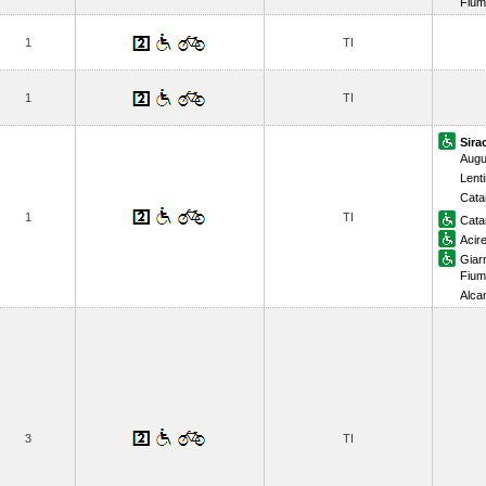
Fium
1
TI
1
TI
Sira
Augu
Lenti
Cata
1
TI
Cata
Acir
Giar
Fium
Alca
3
TI