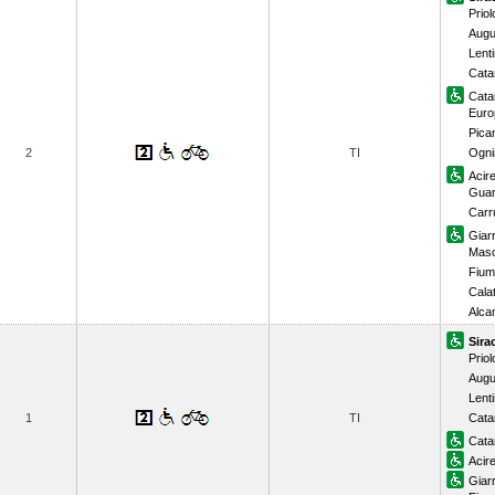
Priolo
Augu
Lenti
Cata
Cata
Euro
Pican
2
TI
Ogni
Acir
Guar
Carr
Giar
Masc
Fium
Cala
Alca
Sira
Priolo
Augu
Lenti
1
TI
Cata
Cata
Acir
Giar