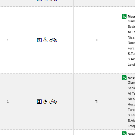
Mess
Giamp
Scal
Ali 
Nizza
1
TI
Rocc
Furc
S.Te
S.Al
Letoj
Mess
Giamp
Scal
Ali 
Nizza
1
TI
Rocc
Furc
S.Te
S.Al
Letoj
Sira