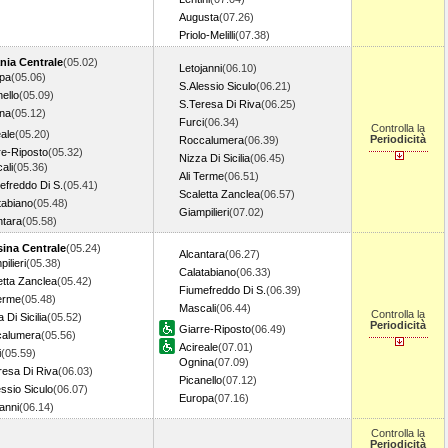
Augusta
(07.26)
Priolo-Melilli
(07.38)
nia Centrale
(05.02)
Letojanni
(06.10)
pa
(05.06)
S.Alessio Siculo
(06.21)
ello
(05.09)
S.Teresa Di Riva
(06.25)
na
(05.12)
Furci
(06.34)
Controlla la
eale
(05.20)
Periodicità
Roccalumera
(06.39)
re-Riposto
(05.32)
Nizza Di Sicilia
(06.45)
ali
(05.36)
Ali Terme
(06.51)
efreddo Di S.
(05.41)
Scaletta Zanclea
(06.57)
tabiano
(05.48)
Giampilieri
(07.02)
ntara
(05.58)
ina Centrale
(05.24)
Alcantara
(06.27)
ilieri
(05.38)
Calatabiano
(06.33)
etta Zanclea
(05.42)
Fiumefreddo Di S.
(06.39)
Terme
(05.48)
Mascali
(06.44)
Controlla la
 Di Sicilia
(05.52)
Periodicità
Giarre-Riposto
(06.49)
alumera
(05.56)
Acireale
(07.01)
i
(05.59)
Ognina
(07.09)
resa Di Riva
(06.03)
Picanello
(07.12)
essio Siculo
(06.07)
Europa
(07.16)
anni
(06.14)
Controlla la
Periodicità