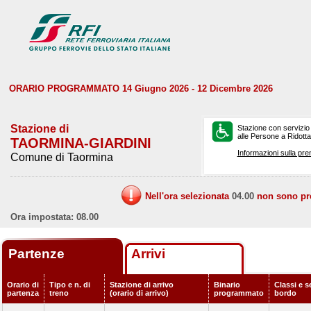
ORARIO PROGRAMMATO 14 Giugno 2026 - 12 Dicembre 2026
Stazione di
Stazione con servizio
alle Persone a Ridotta 
TAORMINA-GIARDINI
Informazioni sulla pre
Comune di Taormina
Nell'ora selezionata
04.00
non sono prev
Ora impostata: 08.00
Partenze
Arrivi
Orario di
Tipo e n. di
Stazione di arrivo
Binario
Classi e s
partenza
treno
(orario di arrivo)
programmato
bordo