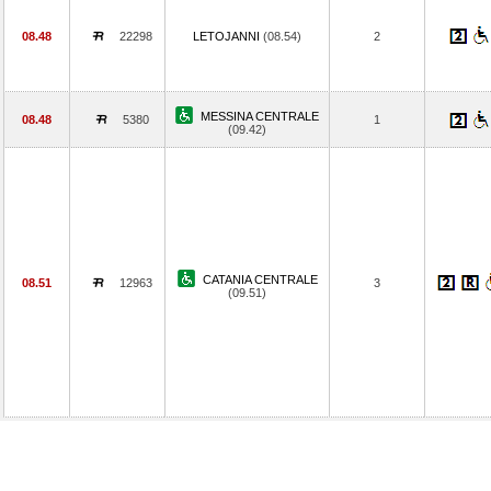
08.48
22298
LETOJANNI
(08.54)
2
MESSINA CENTRALE
08.48
5380
1
(09.42)
CATANIA CENTRALE
08.51
12963
3
(09.51)