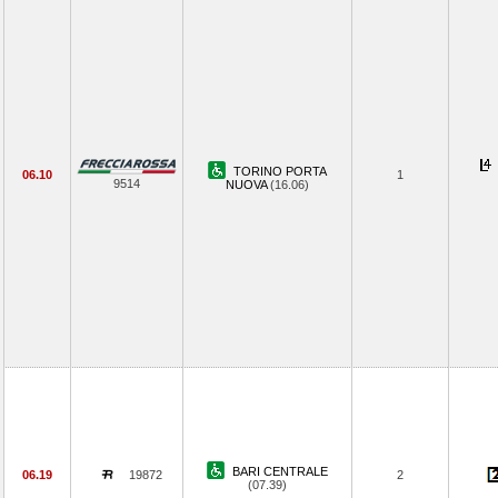
TORINO PORTA
06.10
1
9514
NUOVA
(16.06)
BARI CENTRALE
06.19
19872
2
(07.39)