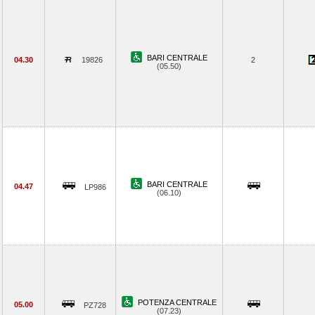
BARI CENTRALE
04.30
19826
2
(05.50)
BARI CENTRALE
04.47
LP986
(06.10)
POTENZA CENTRALE
05.00
PZ728
(07.23)