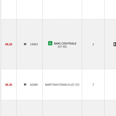
BARI CENTRALE
06.20
19854
2
(07.40)
06.35
92080
MARTINA FRANCA (07.37)
7