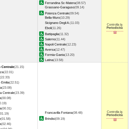
Ferrandina Sc-Matera
(08.57)
Grassano-Garaguso
(09.14)
Potenza Centrale
(09.54)
Bella-Muro
(10.29)
Sicignano Degli A.
(11.03)
Controlla la
Periodicità
Eboli
(11.26)
Battipaglia
(11.32)
Salerno
(11.44)
Napoli Centrale
(12.23)
Aversa
(12.47)
Formia-Gaeta
(13.20)
Latina
(13.58)
 Centrale
(21.15)
nza
(22.01)
(22.33)
 Emilia
(22.51)
a
(23.08)
a Centrale
(23.39)
a
(00.08)
0.19)
a
(00.31)
Controlla la
Francavilla Fontana
(08.48)
(01.19)
Periodicità
o
(01.58)
Brindisi
(09.19)
a
(02.46)