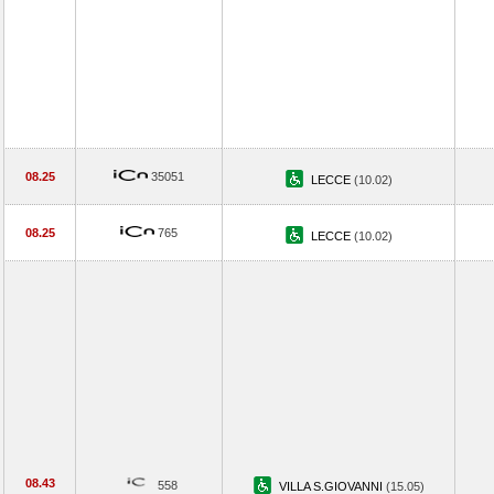
08.25
35051
LECCE
(10.02)
08.25
765
LECCE
(10.02)
08.43
558
VILLA S.GIOVANNI
(15.05)