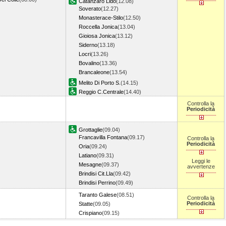
Catanzaro Lido
(12.08)
Soverato
(12.27)
Monasterace-Stilo
(12.50)
Roccella Jonica
(13.04)
Gioiosa Jonica
(13.12)
Siderno
(13.18)
Locri
(13.26)
Bovalino
(13.36)
Brancaleone
(13.54)
Melito Di Porto S.
(14.15)
Reggio C.Centrale
(14.40)
Controlla la
Periodicità
Grottaglie
(09.04)
Francavilla Fontana
(09.17)
Controlla la
Periodicità
Oria
(09.24)
Latiano
(09.31)
Leggi le
Mesagne
(09.37)
avvertenze
Brindisi Cit.Lla
(09.42)
Brindisi Perrino
(09.49)
Taranto Galese
(08.51)
Controlla la
Periodicità
Statte
(09.05)
Crispiano
(09.15)