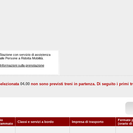
Stazione con servizio di assistenza
alle Persone a Ridotta Mobilità.
Informazioni sulla prenotazione
selezionata
04.00
non sono previsti treni in partenza. Di seguito i primi tr
io
Fermate p
Classi e servizi a bordo
Impresa di trasporto
rammato
(orario di