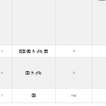
2
TI
4
TI
7
FSE