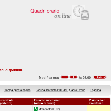
eni disponibili.
Modifica ora:
h:
08.00
Stampa questa pagina
|
Scarica il formato PDF del Quadro Orario
|
Legenda
recedenti
Fermate successive
Periodicità e
 partenza)
(orario di arrivo)
avvertenze
Metaponto
(08.32)