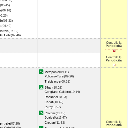
ra
(04.06)
(05.45)
a
(06.16)
06.26)
lie
(06.33)
ta
(06.40)
entrale
(07.12)
Del Colle
(07.46)
Controlla la
Periodicità
Controlla la
Periodicità
Metaponto
(09.11)
Policoro-Tursi
(09.26)
Trebisacce
(09.51)
Sibari
(10.02)
Corigliano Calabro
(10.14)
Rossano
(10.23)
Cariati
(10.42)
Ciro'
(10.57)
Crotone
(11.19)
Botricello
(11.47)
Controlla la
Cropani
(11.53)
entrale
(07.28)
Periodicità
Del Colle
(08.00)