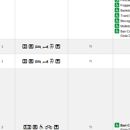
Pesca
Foggia
Barlett
Trani
(
Bisceg
Molfet
Bari C
Gioia 
1
TI
1
TI
Bari C
2
TI
Gioia 