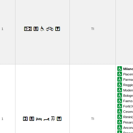
1
TI
Milano
Piace
Parma
Reggio
Moden
Bologn
Faenz
Forli
(0
Cesen
Rimini
1
TI
Pesar
Ancon