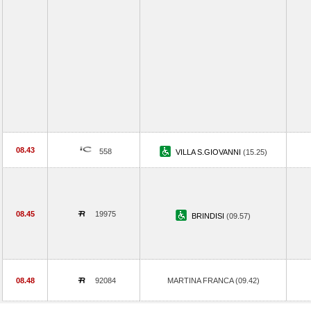
08.43
558
VILLA S.GIOVANNI
(15.25)
08.45
19975
BRINDISI
(09.57)
08.48
92084
MARTINA FRANCA (09.42)