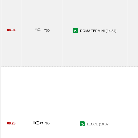
08.04
700
ROMA TERMINI
(14.34)
08.25
765
LECCE
(10.02)