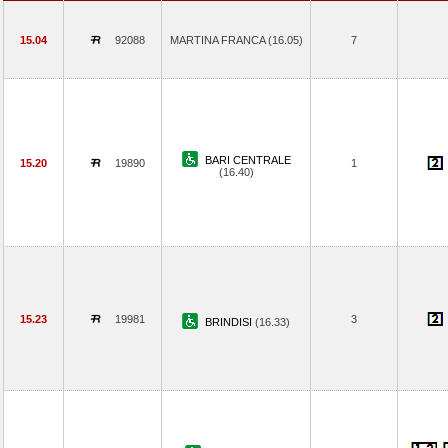
15.04
92088
MARTINA FRANCA (16.05)
7
BARI CENTRALE
15.20
19890
1
(16.40)
15.23
19981
3
BRINDISI
(16.33)