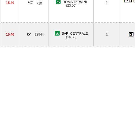
ROMA TERMINI
15.40
2
710
(23.00)
BARI CENTRALE
15.40
19844
1
(16.50)