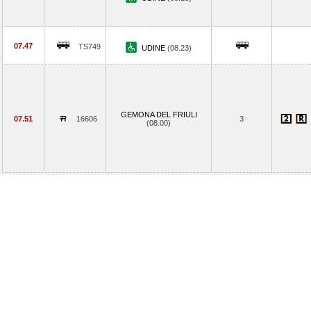
07.47
TS749
UDINE
(08.23)
GEMONA DEL FRIULI
07.51
16606
3
(08.00)