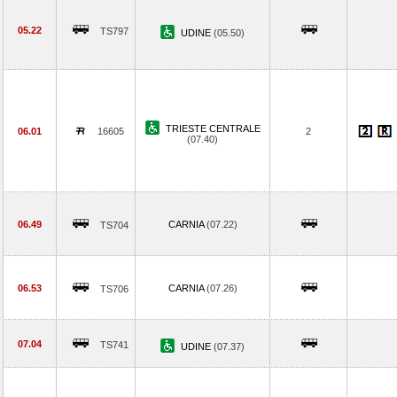
05.22
TS797
UDINE
(05.50)
TRIESTE CENTRALE
06.01
16605
2
(07.40)
06.49
CARNIA
(07.22)
TS704
06.53
CARNIA
(07.26)
TS706
07.04
TS741
UDINE
(07.37)