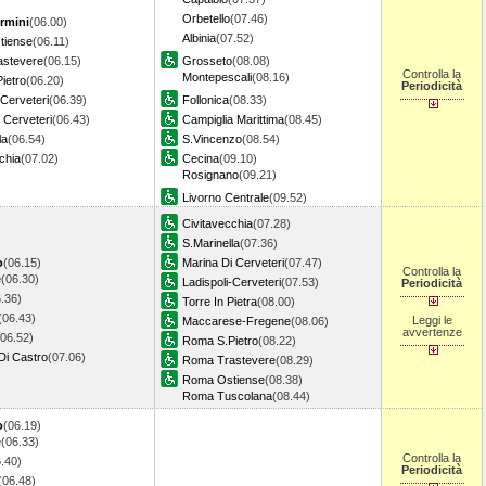
Orbetello
(07.46)
rmini
(06.00)
Albinia
(07.52)
tiense
(06.11)
stevere
(06.15)
Grosseto
(08.08)
Controlla la
Montepescali
(08.16)
ietro
(06.20)
Periodicità
-Cerveteri
(06.39)
Follonica
(08.33)
 Cerveteri
(06.43)
Campiglia Marittima
(08.45)
la
(06.54)
S.Vincenzo
(08.54)
chia
(07.02)
Cecina
(09.10)
Rosignano
(09.21)
Livorno Centrale
(09.52)
Civitavecchia
(07.28)
S.Marinella
(07.36)
o
(06.15)
Marina Di Cerveteri
(07.47)
Controlla la
e
(06.30)
Ladispoli-Cerveteri
(07.53)
Periodicità
.36)
Torre In Pietra
(08.00)
(06.43)
Leggi le
Maccarese-Fregene
(08.06)
avvertenze
(06.52)
Roma S.Pietro
(08.22)
Di Castro
(07.06)
Roma Trastevere
(08.29)
Roma Ostiense
(08.38)
Roma Tuscolana
(08.44)
o
(06.19)
e
(06.33)
Controlla la
.40)
Periodicità
(06.48)