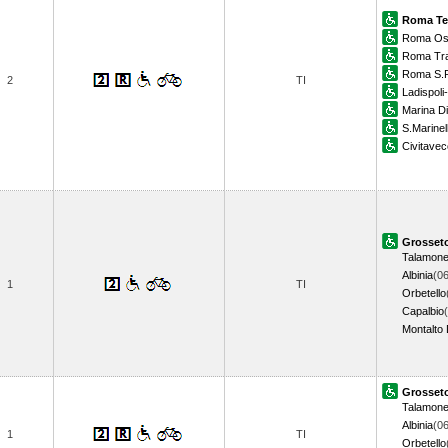
Roma Te
Roma Os
Roma Tra
Roma S.P
2
TI
Ladispoli
Marina Di
S.Marinel
Civitavec
Grosset
Talamon
Albinia
(06
1
TI
Orbetello
Capalbio
Montalto 
Grosset
Talamon
Albinia
(06
1
TI
Orbetello