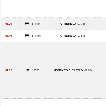
06.25
ORBETELLO
(07.35)
FI800*B
06.40
ORBETELLO
(07.50)
FI800*A
07.02
12570
MONTALTO DI CASTRO
(07.20)