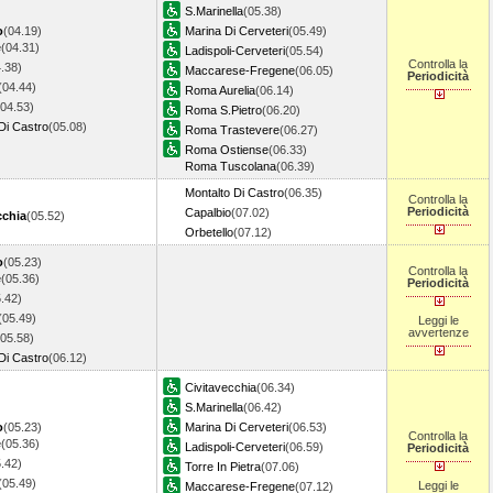
S.Marinella
(05.38)
o
(04.19)
Marina Di Cerveteri
(05.49)
e
(04.31)
Ladispoli-Cerveteri
(05.54)
Controlla la
.38)
Maccarese-Fregene
(06.05)
Periodicità
(04.44)
Roma Aurelia
(06.14)
(04.53)
Roma S.Pietro
(06.20)
Di Castro
(05.08)
Roma Trastevere
(06.27)
Roma Ostiense
(06.33)
Roma Tuscolana
(06.39)
Montalto Di Castro
(06.35)
Controlla la
Periodicità
Capalbio
(07.02)
cchia
(05.52)
Orbetello
(07.12)
o
(05.23)
Controlla la
e
(05.36)
Periodicità
.42)
(05.49)
Leggi le
avvertenze
(05.58)
Di Castro
(06.12)
Civitavecchia
(06.34)
S.Marinella
(06.42)
o
(05.23)
Marina Di Cerveteri
(06.53)
Controlla la
e
(05.36)
Ladispoli-Cerveteri
(06.59)
Periodicità
.42)
Torre In Pietra
(07.06)
(05.49)
Leggi le
Maccarese-Fregene
(07.12)