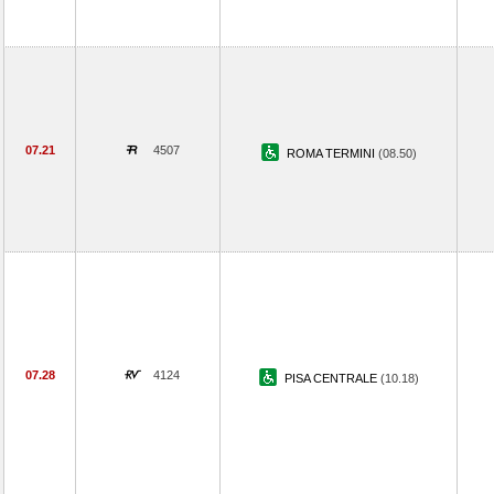
07.21
4507
ROMA TERMINI
(08.50)
07.28
4124
PISA CENTRALE
(10.18)