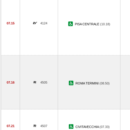
07.15
4124
PISA CENTRALE
(10.18)
07.16
4505
ROMA TERMINI
(08.50)
07.21
4507
CIVITAVECCHIA
(07.33)