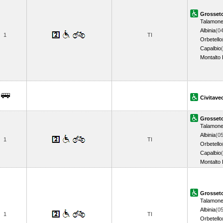
Grosset
Talamon
Albinia
(04
1
TI
Orbetello
Capalbio
Montalto 
Civitave
Grosset
Talamon
Albinia
(05
1
TI
Orbetello
Capalbio
Montalto 
Grosset
Talamon
Albinia
(05
1
TI
Orbetello