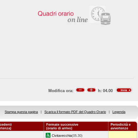
Modifica ora:
h:
04.00
Stampa questa pagina
|
Scarica il formato PDF del Quadro Orario
|
Legenda
cedenti
Fermate successive
Periodicità e
artenza)
(orario di arrivo)
avvertenze
Civitavecchia
(05.30)