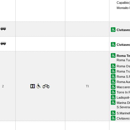
Capalbio
Montalto 
Civitave
Civitave
Roma Te
Roma Tu
Roma Os
Roma Tra
Roma S.P
Roma Aur
2
TI
Maccare
Torre In P
Ladispoli
Marina Di
S.Severa
S.Marinel
Civitavec