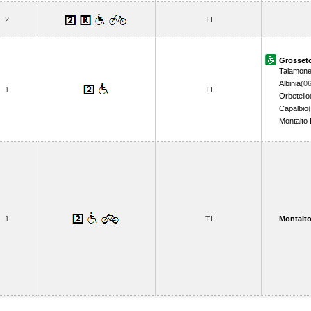
2
TI
Grosset
Talamon
Albinia
(06
1
TI
Orbetello
Capalbio
Montalto 
1
TI
Montalto