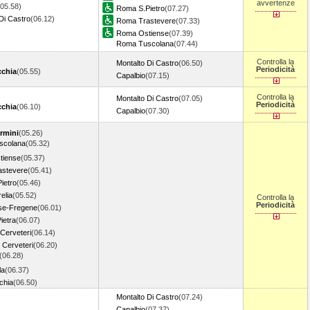
avvertenze
(05.58)
Roma S.Pietro
(07.27)
Di Castro
(06.12)
Roma Trastevere
(07.33)
Roma Ostiense
(07.39)
Roma Tuscolana
(07.44)
Controlla la
Montalto Di Castro
(06.50)
Periodicità
cchia
(05.55)
Capalbio
(07.15)
Controlla la
Montalto Di Castro
(07.05)
Periodicità
cchia
(06.10)
Capalbio
(07.30)
rmini
(05.26)
scolana
(05.32)
tiense
(05.37)
stevere
(05.41)
ietro
(05.46)
elia
(05.52)
Controlla la
Periodicità
se-Fregene
(06.01)
ietra
(06.07)
-Cerveteri
(06.14)
 Cerveteri
(06.20)
(06.28)
la
(06.37)
chia
(06.50)
Montalto Di Castro
(07.24)
Capalbio
(07.37)