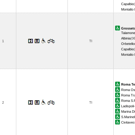
Capalbio
Montalto 
Grosset
Talamon
Albinia
(06
1
TI
Orbetello
Capalbio
Montalto 
Roma Te
Roma Os
Roma Tra
Roma S.P
2
TI
Ladispoli
Marina Di
S.Marinel
Civitavec