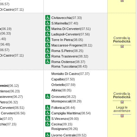
(06.57)
Di Castro
(07.11)
Civitavecchia
(07.33)
S.Marinella
(07.40)
o
(06.19)
Marina Di Cerveteri
(07.51)
e
(06.33)
Ladispoli-Cerveteri
(07.56)
Controlla la
.40)
Torre In Pietra
(08.05)
Periodicità
(06.48)
Maccarese-Fregene
(08.11)
(06.57)
Roma S.Pietro
(08.25)
Di Castro
(07.11)
Roma Trastevere
(08.32)
Roma Ostiense
(08.37)
Roma Tuscolana
(08.43)
Montalto Di Castro
(07.37)
Capalbio
(07.50)
Orbetello
(07.59)
rmini
(06.12)
Albinia
(08.05)
tiense
(06.23)
Controlla la
stevere
(06.27)
Grosseto
(08.22)
Periodicità
Montepescali
(08.29)
ietro
(06.32)
Leggi le
-Cerveteri
(06.51)
Follonica
(08.44)
avvertenze
 Cerveteri
(06.56)
Campiglia Marittima
(08.54)
la
(07.07)
S.Vincenzo
(09.00)
chia
(07.15)
Cecina
(09.15)
Rosignano
(09.26)
Livorno Centrale
(09.52)