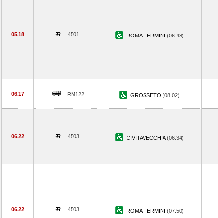
05.18
4501
ROMA TERMINI
(06.48)
06.17
RM122
GROSSETO
(08.02)
06.22
4503
CIVITAVECCHIA
(06.34)
06.22
4503
ROMA TERMINI
(07.50)