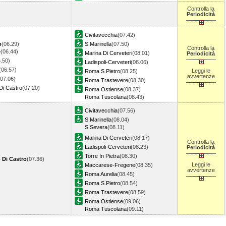
Controlla la
Periodicità
Civitavecchia
(07.42)
o
(06.29)
S.Marinella
(07.50)
Controlla la
e
(06.44)
Marina Di Cerveteri
(08.01)
Periodicità
.50)
Ladispoli-Cerveteri
(08.06)
(06.57)
Leggi le
Roma S.Pietro
(08.25)
avvertenze
(07.06)
Roma Trastevere
(08.30)
Di Castro
(07.20)
Roma Ostiense
(08.37)
Roma Tuscolana
(08.43)
Civitavecchia
(07.56)
S.Marinella
(08.04)
S.Severa
(08.11)
Marina Di Cerveteri
(08.17)
Controlla la
Ladispoli-Cerveteri
(08.23)
Periodicità
Torre In Pietra
(08.30)
 Di Castro
(07.36)
Leggi le
Maccarese-Fregene
(08.35)
avvertenze
Roma Aurelia
(08.45)
Roma S.Pietro
(08.54)
Roma Trastevere
(08.59)
Roma Ostiense
(09.06)
Roma Tuscolana
(09.11)