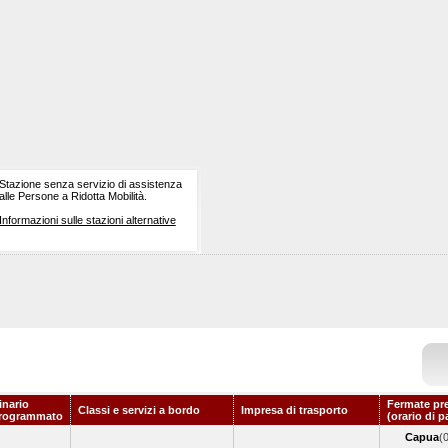
Stazione senza servizio di assistenza
alle Persone a Ridotta Mobilità.
Informazioni sulle stazioni alternative
inario
Fermate pr
Classi e servizi a bordo
Impresa di trasporto
rogrammato
(orario di p
Capua
(