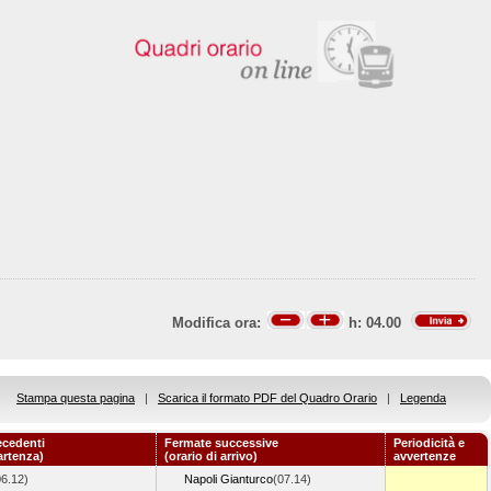
Modifica ora:
h:
04.00
Stampa questa pagina
|
Scarica il formato PDF del Quadro Orario
|
Legenda
ecedenti
Fermate successive
Periodicità e
artenza)
(orario di arrivo)
avvertenze
06.12)
Napoli Gianturco
(07.14)