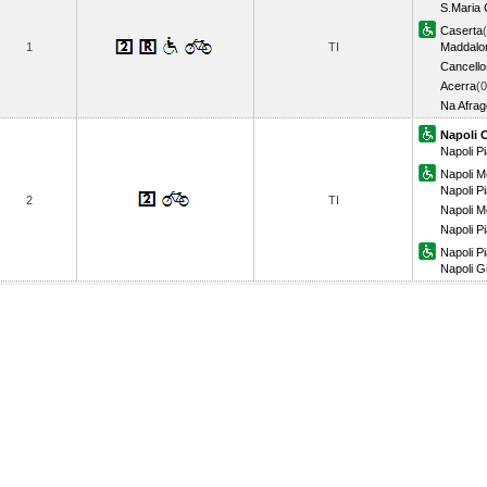
S.Maria 
Caserta
1
TI
Maddalon
Cancello
Acerra
(0
Na Afrag
Napoli 
Napoli P
Napoli M
Napoli 
2
TI
Napoli M
Napoli P
Napoli P
Napoli G