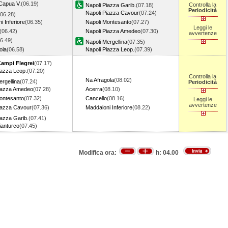
Capua V.
(06.19)
Controlla la
Napoli Piazza Garib.
(07.18)
Periodicità
Napoli Piazza Cavour
(07.24)
(06.28)
i Inferiore
(06.35)
Napoli Montesanto
(07.27)
Leggi le
(06.42)
Napoli Piazza Amedeo
(07.30)
avvertenze
6.49)
Napoli Mergellina
(07.35)
ola
(06.58)
Napoli Piazza Leop.
(07.39)
Campi Flegrei
(07.17)
iazza Leop.
(07.20)
Controlla la
Na Afragola
(08.02)
ergellina
(07.24)
Periodicità
Piazza Amedeo
(07.28)
Acerra
(08.10)
ontesanto
(07.32)
Cancello
(08.16)
Leggi le
avvertenze
iazza Cavour
(07.36)
Maddaloni Inferiore
(08.22)
iazza Garib.
(07.41)
ianturco
(07.45)
Modifica ora:
h:
04.00