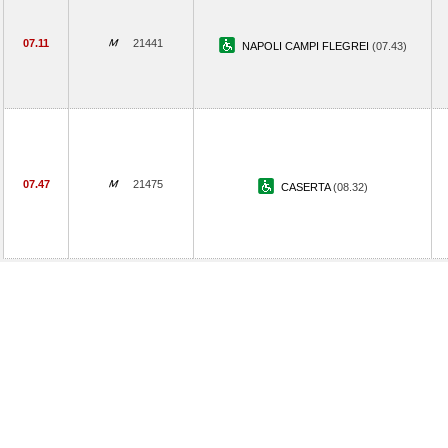
07.11
21441
NAPOLI CAMPI FLEGREI
(07.43)
07.47
21475
CASERTA
(08.32)