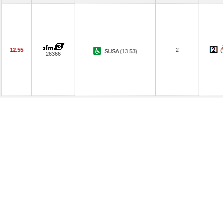
12.55
2
SUSA
(13.53)
26366