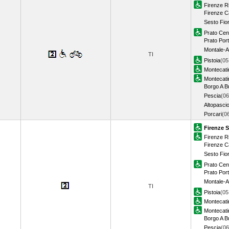
Firenze Ri
Firenze C
Sesto Fio
Prato Cen
Prato Port
Montale-A
TI
Pistoia
(05
Montecati
Montecati
Borgo A B
Pescia
(06
Altopasci
Porcari
(0
Firenze S
Firenze Ri
Firenze C
Sesto Fio
Prato Cen
Prato Port
Montale-A
TI
Pistoia
(05
Montecati
Montecati
Borgo A B
Pescia
(06