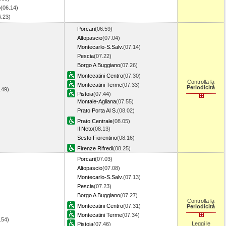
o
(06.14)
6.23)
Porcari
(06.59)
Altopascio
(07.04)
Montecarlo-S.Salv.
(07.14)
Pescia
(07.22)
Borgo A Buggiano
(07.26)
Montecatini Centro
(07.30)
Controlla la
Montecatini Terme
(07.33)
Periodicità
6.49)
Pistoia
(07.44)
Montale-Agliana
(07.55)
Prato Porta Al S.
(08.02)
Prato Centrale
(08.05)
Il Neto
(08.13)
Sesto Fiorentino
(08.16)
Firenze Rifredi
(08.25)
Porcari
(07.03)
Altopascio
(07.08)
Montecarlo-S.Salv.
(07.13)
Pescia
(07.23)
Borgo A Buggiano
(07.27)
Controlla la
Montecatini Centro
(07.31)
Periodicità
Montecatini Terme
(07.34)
6.54)
Leggi le
Pistoia
(07.46)