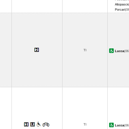
Altopasci
Porcari
(0
TI
Lucca
(0
TI
Lucca
(0