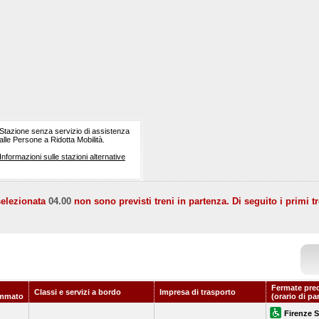
Stazione senza servizio di assistenza
alle Persone a Ridotta Mobilità.
Informazioni sulle stazioni alternative
selezionata
04.00
non sono previsti treni in partenza. Di seguito i primi tr
Fermate pre
Classi e servizi a bordo
Impresa di trasporto
ammato
(orario di pa
Firenze S