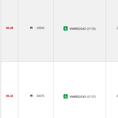
06.28
18500
1
VIAREGGIO
(07.05)
06.32
34076
2
VIAREGGIO
(07.07)