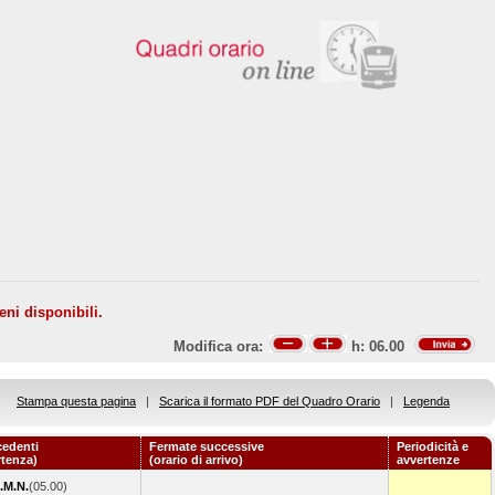
eni disponibili.
Modifica ora:
h:
06.00
Stampa questa pagina
|
Scarica il formato PDF del Quadro Orario
|
Legenda
cedenti
Fermate successive
Periodicità e
rtenza)
(orario di arrivo)
avvertenze
.M.N.
(05.00)