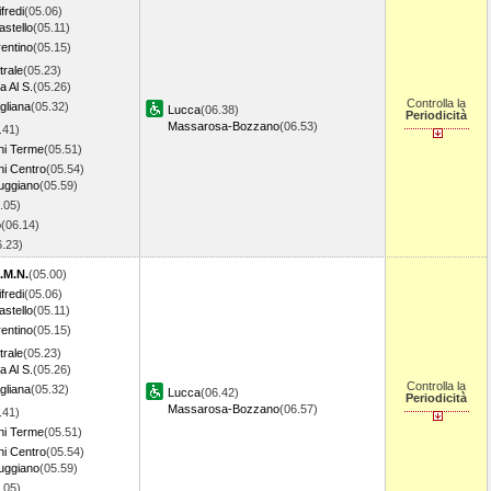
fredi
(05.06)
astello
(05.11)
rentino
(05.15)
trale
(05.23)
a Al S.
(05.26)
Controlla la
gliana
(05.32)
Lucca
(06.38)
Periodicità
Massarosa-Bozzano
(06.53)
.41)
ni Terme
(05.51)
ni Centro
(05.54)
uggiano
(05.59)
.05)
o
(06.14)
6.23)
.M.N.
(05.00)
fredi
(05.06)
astello
(05.11)
rentino
(05.15)
trale
(05.23)
a Al S.
(05.26)
Controlla la
gliana
(05.32)
Lucca
(06.42)
Periodicità
Massarosa-Bozzano
(06.57)
.41)
ni Terme
(05.51)
ni Centro
(05.54)
uggiano
(05.59)
.05)