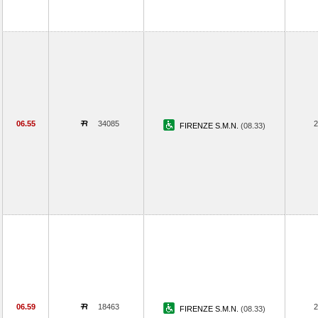
06.55
34085
2
FIRENZE S.M.N.
(08.33)
06.59
18463
2
FIRENZE S.M.N.
(08.33)