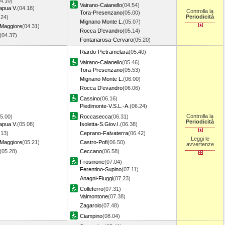
4.10)
Vairano-Caianello
(04.54)
apua V.
(04.18)
Controlla la
Tora-Presenzano
(05.00)
Periodicità
.24)
Mignano Monte L.
(05.07)
 Maggiore
(04.31)
Rocca D'evandro
(05.14)
(04.37)
Fontanarosa-Cervaro
(05.20)
Riardo-Pietramelara
(05.40)
Vairano-Caianello
(05.46)
Tora-Presenzano
(05.53)
Mignano Monte L.
(06.00)
Rocca D'evandro
(06.06)
Cassino
(06.16)
Piedimonte-V.S.L.-A.
(06.24)
Controlla la
5.00)
Roccasecca
(06.31)
Periodicità
apua V.
(05.08)
Isoletta-S.Giov.I.
(06.38)
.13)
Ceprano-Falvaterra
(06.42)
Leggi le
 Maggiore
(05.21)
Castro-Pofi
(06.50)
avvertenze
(05.28)
Ceccano
(06.58)
Frosinone
(07.04)
Ferentino-Supino
(07.11)
Anagni-Fiuggi
(07.23)
Colleferro
(07.31)
Valmontone
(07.38)
Zagarolo
(07.48)
Ciampino
(08.04)