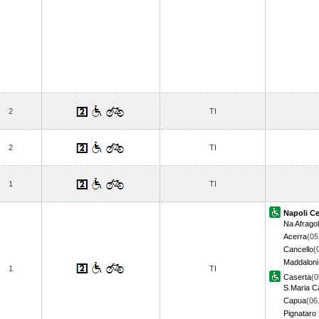
2
TI
2
TI
1
TI
Napoli Ce
Na Afrago
Acerra
(05
Cancello
(
Maddaloni 
1
TI
Caserta
(0
S.Maria C
Capua
(06
Pignataro