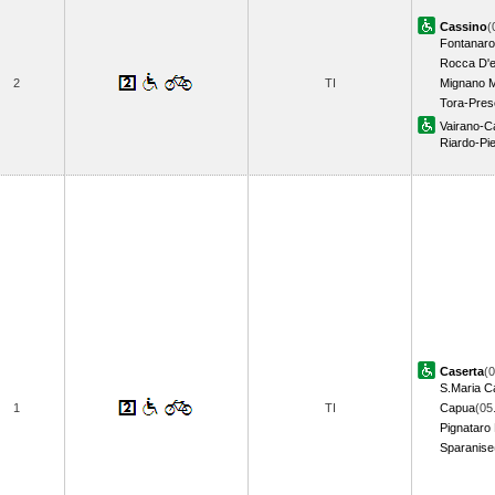
Cassino
(
Fontanar
Rocca D'
2
TI
Mignano M
Tora-Pre
Vairano-Ca
Riardo-Pi
Caserta
(0
S.Maria C
1
TI
Capua
(05
Pignataro
Sparanise