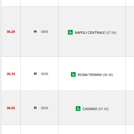
06.29
5805
NAPOLI CENTRALE
(07.54)
06.34
5838
ROMA TERMINI
(08.48)
06.55
5818
CASSINO
(07.43)