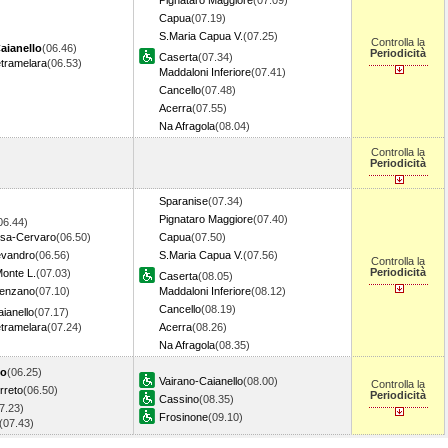
Pignataro Maggiore
(07.09)
Capua
(07.19)
S.Maria Capua V.
(07.25)
Controlla la
aianello
(06.46)
Periodicità
Caserta
(07.34)
etramelara
(06.53)
Maddaloni Inferiore
(07.41)
Cancello
(07.48)
Acerra
(07.55)
Na Afragola
(08.04)
Controlla la
Periodicità
Sparanise
(07.34)
Pignataro Maggiore
(07.40)
06.44)
osa-Cervaro
(06.50)
Capua
(07.50)
evandro
(06.56)
S.Maria Capua V.
(07.56)
Controlla la
Periodicità
onte L.
(07.03)
Caserta
(08.05)
senzano
(07.10)
Maddaloni Inferiore
(08.12)
Cancello
(08.19)
ianello
(07.17)
etramelara
(07.24)
Acerra
(08.26)
Na Afragola
(08.35)
to
(06.25)
Vairano-Caianello
(08.00)
Controlla la
rreto
(06.50)
Periodicità
Cassino
(08.35)
7.23)
Frosinone
(09.10)
(07.43)