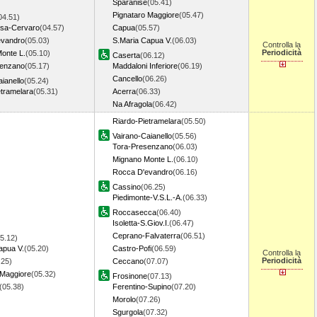
Sparanise
(05.41)
Pignataro Maggiore
(05.47)
04.51)
osa-Cervaro
(04.57)
Capua
(05.57)
evandro
(05.03)
S.Maria Capua V.
(06.03)
Controlla la
Periodicità
onte L.
(05.10)
Caserta
(06.12)
senzano
(05.17)
Maddaloni Inferiore
(06.19)
Cancello
(06.26)
ianello
(05.24)
etramelara
(05.31)
Acerra
(06.33)
Na Afragola
(06.42)
Riardo-Pietramelara
(05.50)
Vairano-Caianello
(05.56)
Tora-Presenzano
(06.03)
Mignano Monte L.
(06.10)
Rocca D'evandro
(06.16)
Cassino
(06.25)
Piedimonte-V.S.L.-A.
(06.33)
Roccasecca
(06.40)
Isoletta-S.Giov.I.
(06.47)
Ceprano-Falvaterra
(06.51)
5.12)
apua V.
(05.20)
Castro-Pofi
(06.59)
Controlla la
Periodicità
.25)
Ceccano
(07.07)
 Maggiore
(05.32)
Frosinone
(07.13)
(05.38)
Ferentino-Supino
(07.20)
Morolo
(07.26)
Sgurgola
(07.32)