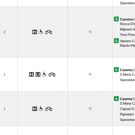
Sparanise
Cassino
(
Rocca D'
Mignano M
2
TI
Tora-Pre
Vairano-Ca
Riardo-Pi
Caserta
(0
1
TI
S.Maria C
Sparanise
Caserta
(0
S.Maria C
1
TI
Capua
(06
Pignataro
Sparanise