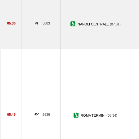
05.36
5803
NAPOLI CENTRALE
(07.01)
05.45
5836
ROMA TERMINI
(08.34)