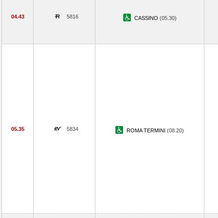
04.43
5816
CASSINO
(05.30)
05.35
5834
ROMA TERMINI
(08.20)