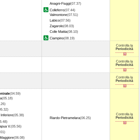
Anagni-Fiuggi
(07.37)
Colleferro
(07.44)
Valmontone
(07.51)
Labico
(07.56)
Zagarolo
(08.03)
Colle Mattia
(08.10)
Ciampino
(08.19)
Controlla la
Periodicità
Controlla la
Periodicità
Controlla la
Periodicità
ntrale
(04.59)
la
(05.18)
.26)
05.32)
Controlla la
Inferiore
(05.38)
Periodicità
Riardo-Pietramelara
(06.25)
5.48)
apua V.
(05.56)
.01)
 Maggiore
(06.08)