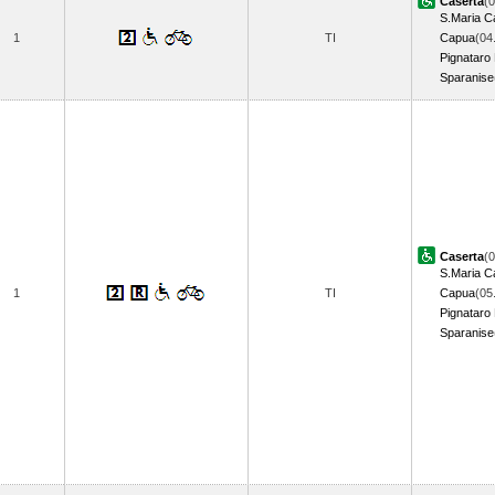
Caserta
(0
S.Maria C
1
TI
Capua
(04
Pignataro
Sparanise
Caserta
(0
S.Maria C
1
TI
Capua
(05
Pignataro
Sparanise