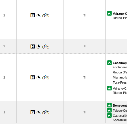
Vairano-C
2
TI
Riardo-Pi
2
TI
Cassino
(
Fontanar
Rocca D'
2
TI
Mignano M
Tora-Pre
Vairano-Ca
Riardo-Pi
Beneven
Telese-Ce
1
TI
Caserta
(0
Sparanise