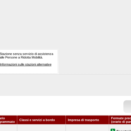
Stazione senza servizio di assistenza
alle Persone a Ridotta Mobilità.
Informazioni sulle stazioni alternative
ario
Fermate prec
Classi e servizi a bordo
Impresa di trasporto
grammato
(orario di pa