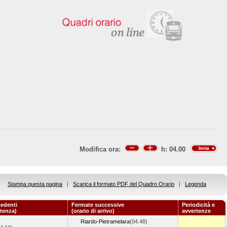
Modifica ora:
h:
04.00
Stampa questa pagina
|
Scarica il formato PDF del Quadro Orario
|
Legenda
edenti
Fermate successive
Periodicità e
rtenza)
(orario di arrivo)
avvertenze
Riardo-Pietramelara
(04.48)