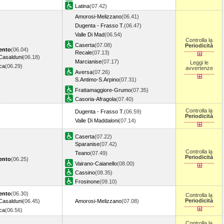
Latina
(07.42)
Amorosi-Melizzano
(06.41)
Dugenta - Frasso T.
(06.47)
Valle Di Mad
(06.54)
Controlla la
Caserta
(07.08)
Periodicità
ento
(06.04)
Recale
(07.13)
Casalduni
(06.18)
Marcianise
(07.17)
Leggi le
ca
(06.29)
avvertenze
Aversa
(07.26)
S.Antimo-S.Arpino
(07.31)
Frattamaggiore-Grumo
(07.35)
Casoria-Afragola
(07.40)
Controlla la
Dugenta - Frasso T.
(06.59)
Periodicità
Valle Di Maddaloni
(07.14)
Caserta
(07.22)
Sparanise
(07.42)
Controlla la
Teano
(07.49)
Periodicità
ento
(06.25)
Vairano-Caianello
(08.00)
Cassino
(08.35)
Frosinone
(09.10)
ento
(06.30)
Controlla la
Periodicità
Casalduni
(06.45)
Amorosi-Melizzano
(07.08)
ca
(06.56)
Controlla la