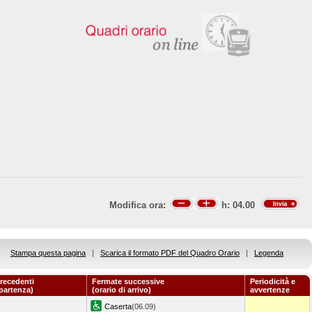
Modifica ora:
h:
04.00
Stampa questa pagina
|
Scarica il formato PDF del Quadro Orario
|
Legenda
recedenti
Fermate successive
Periodicità e
 partenza)
(orario di arrivo)
avvertenze
Caserta
(06.09)