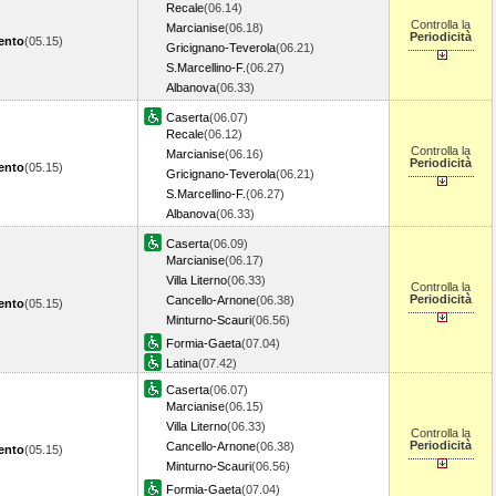
Recale
(06.14)
Controlla la
Marcianise
(06.18)
Periodicità
ento
(05.15)
Gricignano-Teverola
(06.21)
S.Marcellino-F.
(06.27)
Albanova
(06.33)
Caserta
(06.07)
Recale
(06.12)
Controlla la
Marcianise
(06.16)
Periodicità
ento
(05.15)
Gricignano-Teverola
(06.21)
S.Marcellino-F.
(06.27)
Albanova
(06.33)
Caserta
(06.09)
Marcianise
(06.17)
Villa Literno
(06.33)
Controlla la
Periodicità
Cancello-Arnone
(06.38)
ento
(05.15)
Minturno-Scauri
(06.56)
Formia-Gaeta
(07.04)
Latina
(07.42)
Caserta
(06.07)
Marcianise
(06.15)
Villa Literno
(06.33)
Controlla la
Periodicità
Cancello-Arnone
(06.38)
ento
(05.15)
Minturno-Scauri
(06.56)
Formia-Gaeta
(07.04)