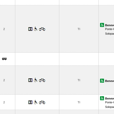
Benev
2
TI
Ponte-
Solopa
2
TI
Benev
Benev
2
TI
Ponte-
Solopa