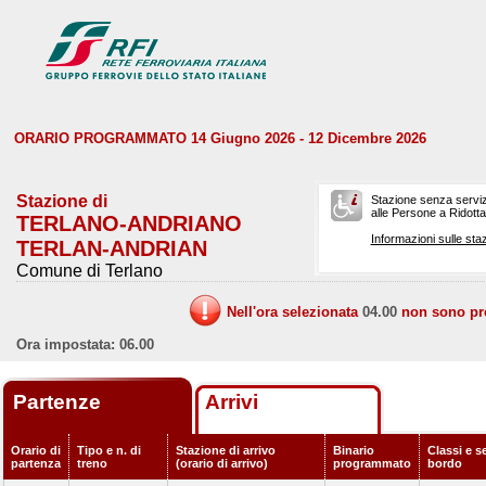
ORARIO PROGRAMMATO 14 Giugno 2026 - 12 Dicembre 2026
Stazione di
Stazione senza serviz
alle Persone a Ridotta 
TERLANO-ANDRIANO
Informazioni sulle staz
TERLAN-ANDRIAN
Comune di Terlano
Nell'ora selezionata
04.00
non sono prev
Ora impostata: 06.00
Partenze
Arrivi
Orario di
Tipo e n. di
Stazione di arrivo
Binario
Classi e se
partenza
treno
(orario di arrivo)
programmato
bordo