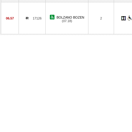
BOLZANO BOZEN
06.57
17126
2
(07.18)