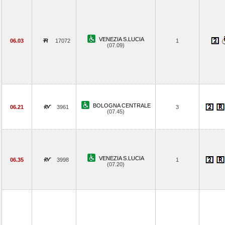
VENEZIA S.LUCIA
06.03
17072
1
(07.09)
BOLOGNA CENTRALE
06.21
3961
3
(07.45)
VENEZIA S.LUCIA
06.35
3998
1
(07.20)