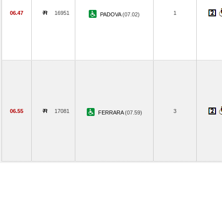
06.47
16951
1
PADOVA
(07.02)
06.55
17081
3
FERRARA
(07.59)