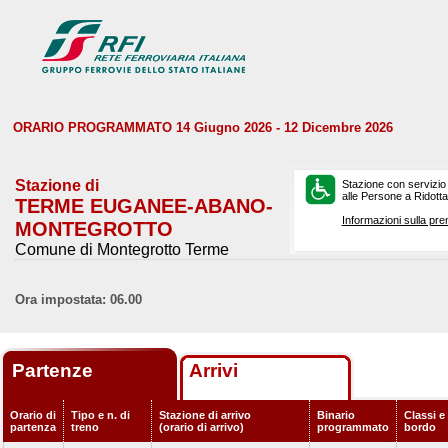
ORARIO PROGRAMMATO 14 Giugno 2026 - 12 Dicembre 2026
Stazione di
Stazione con servizio
alle Persone a Ridotta 
TERME EUGANEE-ABANO-
Informazioni sulla pre
MONTEGROTTO
Comune di Montegrotto Terme
Ora impostata: 06.00
Partenze
Arrivi
Orario di
Tipo e n. di
Stazione di arrivo
Binario
Classi e 
partenza
treno
(orario di arrivo)
programmato
bordo