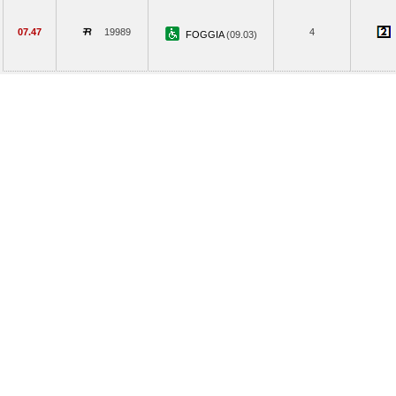
07.47
19989
4
FOGGIA
(09.03)