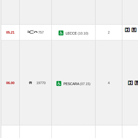
05.21
757
2
LECCE
(10.10)
06.00
19770
4
PESCARA
(07.15)