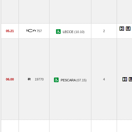
05.21
757
2
LECCE
(10.10)
06.00
19770
4
PESCARA
(07.15)