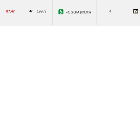
07.47
19989
4
FOGGIA
(09.03)