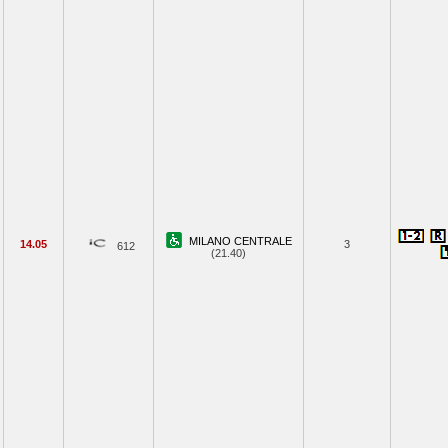
MILANO CENTRALE
14.05
3
612
(21.40)