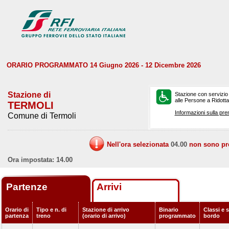
ORARIO PROGRAMMATO 14 Giugno 2026 - 12 Dicembre 2026
Stazione di
Stazione con servizio
alle Persone a Ridotta 
TERMOLI
Informazioni sulla pre
Comune di Termoli
Nell'ora selezionata
04.00
non sono prev
Ora impostata: 14.00
Partenze
Arrivi
Orario di
Tipo e n. di
Stazione di arrivo
Binario
Classi e s
partenza
treno
(orario di arrivo)
programmato
bordo