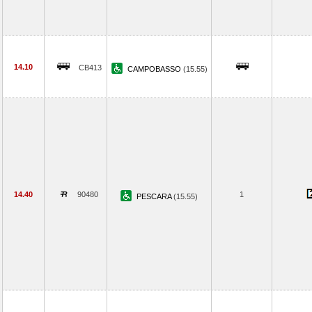
14.10
CB413
CAMPOBASSO
(15.55)
14.40
90480
1
PESCARA
(15.55)