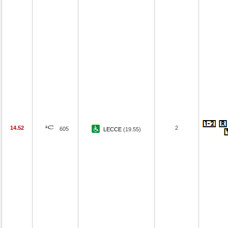
14.52
2
605
LECCE
(19.55)