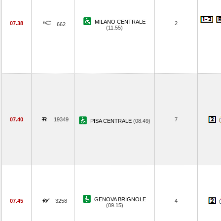
MILANO CENTRALE
07.38
2
662
(11.55)
07.40
19349
7
PISA CENTRALE
(08.49)
GENOVA BRIGNOLE
07.45
3258
4
(09.15)