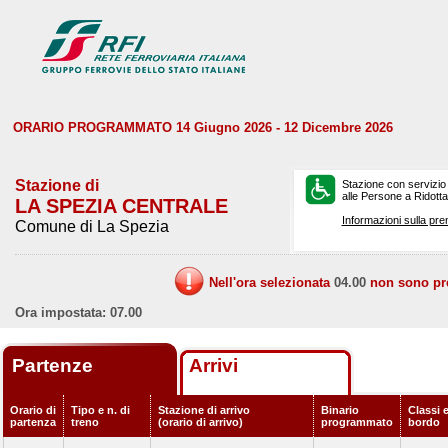
ORARIO PROGRAMMATO 14 Giugno 2026 - 12 Dicembre 2026
Stazione di
Stazione con servizio
alle Persone a Ridotta 
LA SPEZIA CENTRALE
Informazioni sulla pre
Comune di La Spezia
Nell'ora selezionata
04.00
non sono prev
Ora impostata: 07.00
Partenze
Arrivi
Orario di
Tipo e n. di
Stazione di arrivo
Binario
Classi e
partenza
treno
(orario di arrivo)
programmato
bordo