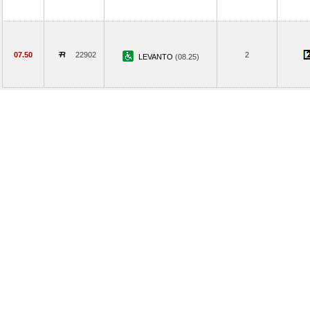
07.50
22902
2
LEVANTO
(08.25)