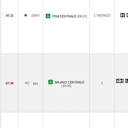
07.11
19347
1 TRONCO
PISA CENTRALE
(08.27)
MILANO CENTRALE
07.38
2
662
(10.55)