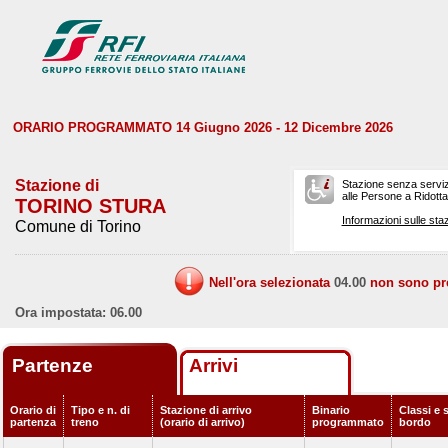
ORARIO PROGRAMMATO 14 Giugno 2026 - 12 Dicembre 2026
Stazione di
Stazione senza serviz
alle Persone a Ridotta 
TORINO STURA
Informazioni sulle staz
Comune di Torino
Nell'ora selezionata
04.00
non sono prev
Ora impostata: 06.00
Partenze
Arrivi
Orario di
Tipo e n. di
Stazione di arrivo
Binario
Classi e s
partenza
treno
(orario di arrivo)
programmato
bordo