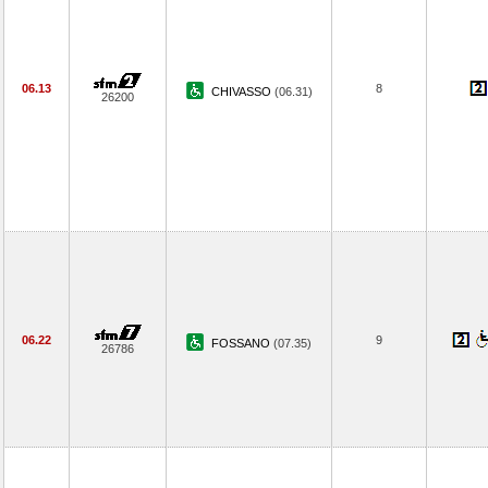
06.13
8
CHIVASSO
(06.31)
26200
06.22
9
FOSSANO
(07.35)
26786