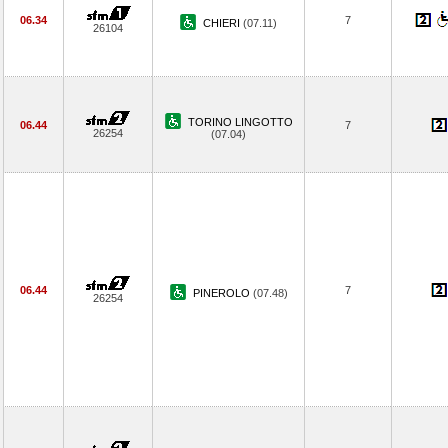
06.34
7
CHIERI
(07.11)
26104
TORINO LINGOTTO
06.44
7
26254
(07.04)
06.44
7
PINEROLO
(07.48)
26254