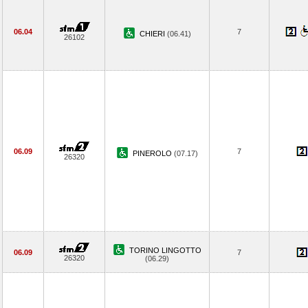
06.04
7
CHIERI
(06.41)
26102
06.09
7
PINEROLO
(07.17)
26320
TORINO LINGOTTO
06.09
7
26320
(06.29)