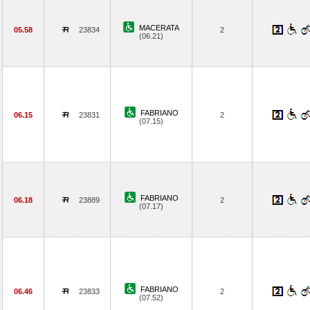
MACERATA
05.58
23834
2
(06.21)
FABRIANO
06.15
23831
2
(07.15)
FABRIANO
06.18
23889
2
(07.17)
FABRIANO
06.46
23833
2
(07.52)