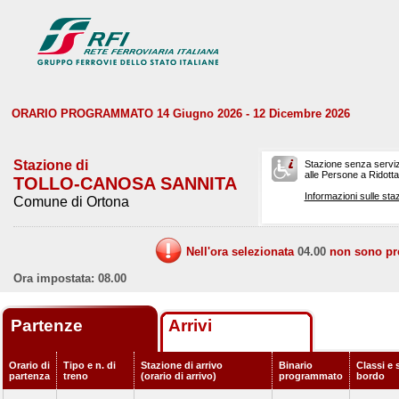
ORARIO PROGRAMMATO 14 Giugno 2026 - 12 Dicembre 2026
Stazione di
Stazione senza serviz
alle Persone a Ridotta 
TOLLO-CANOSA SANNITA
Informazioni sulle staz
Comune di Ortona
Nell'ora selezionata
04.00
non sono prev
Ora impostata: 08.00
Partenze
Arrivi
Orario di
Tipo e n. di
Stazione di arrivo
Binario
Classi e 
partenza
treno
(orario di arrivo)
programmato
bordo