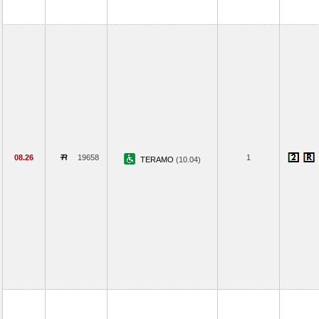
08.26
19658
1
TERAMO
(10.04)