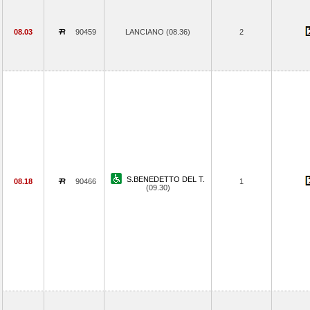
08.03
90459
LANCIANO (08.36)
2
S.BENEDETTO DEL T.
08.18
90466
1
(09.30)