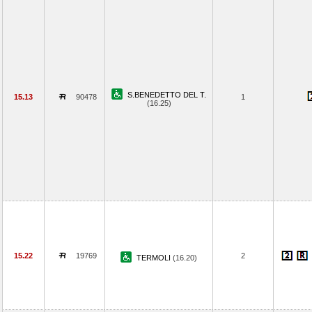
S.BENEDETTO DEL T.
15.13
90478
1
(16.25)
15.22
19769
2
TERMOLI
(16.20)