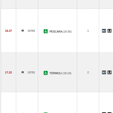
16.37
19782
1
PESCARA
(16.55)
17.22
19781
2
TERMOLI
(18.24)