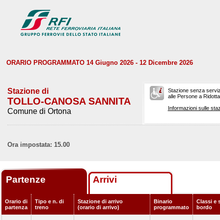
ORARIO PROGRAMMATO 14 Giugno 2026 - 12 Dicembre 2026
Stazione di
Stazione senza serviz
alle Persone a Ridotta 
TOLLO-CANOSA SANNITA
Informazioni sulle staz
Comune di Ortona
Ora impostata: 15.00
Partenze
Arrivi
Orario di
Tipo e n. di
Stazione di arrivo
Binario
Classi e 
partenza
treno
(orario di arrivo)
programmato
bordo