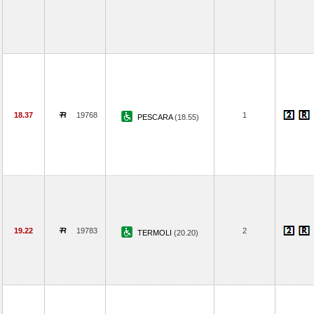
18.37
19768
1
PESCARA
(18.55)
19.22
19783
2
TERMOLI
(20.20)