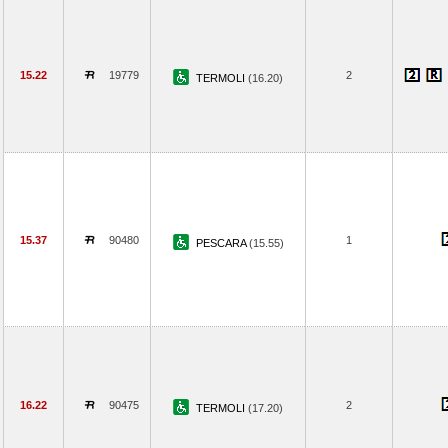
15.22
19779
2
TERMOLI
(16.20)
15.37
90480
1
PESCARA
(15.55)
16.22
90475
2
TERMOLI
(17.20)