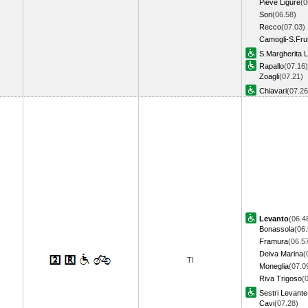
Pieve Ligure
(0
Sori
(06.58)
Recco
(07.03)
Camogli-S.Fru
S.Margherita L
Rapallo
(07.16)
Zoagli
(07.21)
Chiavari
(07.2
Levanto
(06.4
Bonassola
(06.
Framura
(06.5
Deiva Marina
(
TI
Moneglia
(07.0
Riva Trigoso
(
Sestri Levante
Cavi
(07.28)