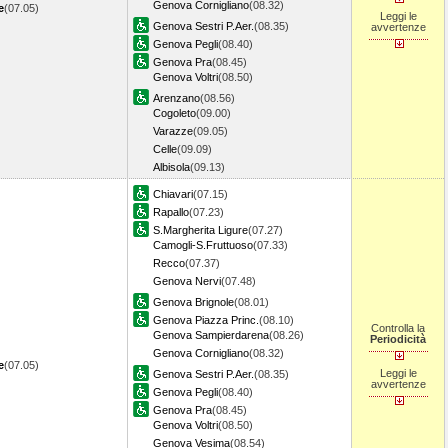
Genova Cornigliano
(08.32)
e
(07.05)
Leggi le
Genova Sestri P.Aer.
(08.35)
avvertenze
Genova Pegli
(08.40)
Genova Pra
(08.45)
Genova Voltri
(08.50)
Arenzano
(08.56)
Cogoleto
(09.00)
Varazze
(09.05)
Celle
(09.09)
Albisola
(09.13)
Chiavari
(07.15)
Rapallo
(07.23)
S.Margherita Ligure
(07.27)
Camogli-S.Fruttuoso
(07.33)
Recco
(07.37)
Genova Nervi
(07.48)
Genova Brignole
(08.01)
Genova Piazza Princ.
(08.10)
Controlla la
Genova Sampierdarena
(08.26)
Periodicità
Genova Cornigliano
(08.32)
e
(07.05)
Leggi le
Genova Sestri P.Aer.
(08.35)
avvertenze
Genova Pegli
(08.40)
Genova Pra
(08.45)
Genova Voltri
(08.50)
Genova Vesima
(08.54)