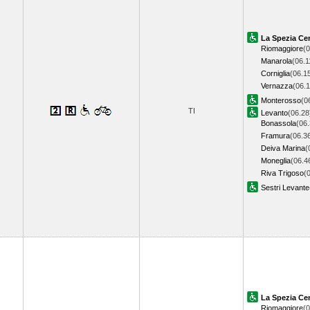
La Spezia Cen
Riomaggiore
(0
Manarola
(06.1
Corniglia
(06.1
Vernazza
(06.1
Monterosso
(0
TI
Levanto
(06.28
Bonassola
(06.
Framura
(06.3
Deiva Marina
(
Moneglia
(06.4
Riva Trigoso
(
Sestri Levante
La Spezia Cen
Riomaggiore
(0