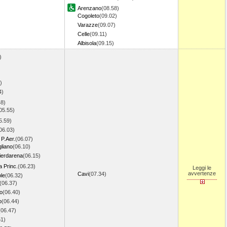
Arenzano
(08.58)
Cogoleto
(09.02)
Varazze
(09.07)
Celle
(09.11)
Albisola
(09.15)
)
)
)
4)
48)
05.55)
5.59)
06.03)
P.Aer.
(06.07)
liano
(06.10)
erdarena
(06.15)
 Princ.
(06.23)
Leggi le
avvertenze
Cavi
(07.34)
le
(06.32)
(06.37)
o
(06.40)
o
(06.44)
(06.47)
51)