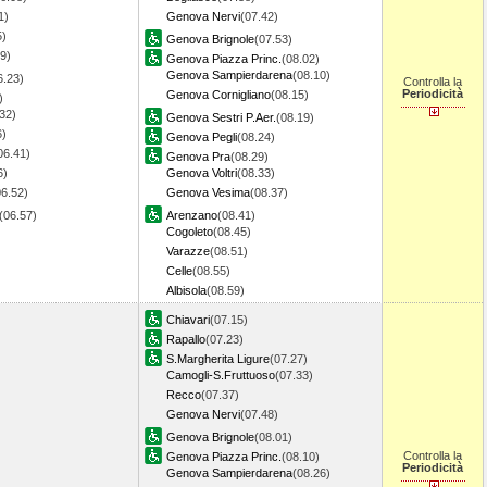
1)
Genova Nervi
(07.42)
5)
Genova Brignole
(07.53)
9)
Genova Piazza Princ.
(08.02)
Genova Sampierdarena
(08.10)
6.23)
Controlla la
Periodicità
Genova Cornigliano
(08.15)
)
32)
Genova Sestri P.Aer.
(08.19)
6)
Genova Pegli
(08.24)
06.41)
Genova Pra
(08.29)
6)
Genova Voltri
(08.33)
06.52)
Genova Vesima
(08.37)
(06.57)
Arenzano
(08.41)
Cogoleto
(08.45)
Varazze
(08.51)
Celle
(08.55)
Albisola
(08.59)
Chiavari
(07.15)
Rapallo
(07.23)
S.Margherita Ligure
(07.27)
Camogli-S.Fruttuoso
(07.33)
Recco
(07.37)
Genova Nervi
(07.48)
Genova Brignole
(08.01)
Controlla la
Genova Piazza Princ.
(08.10)
Periodicità
Genova Sampierdarena
(08.26)