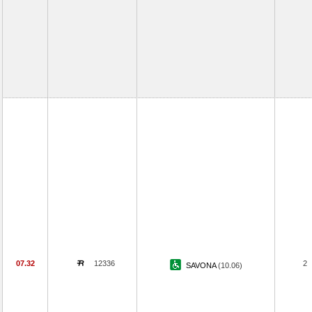
07.32
12336
2
SAVONA
(10.06)