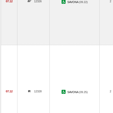
07.12
12326
2
SAVONA
(09.22)
07.12
12328
2
SAVONA
(09.25)