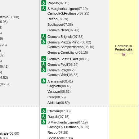
Rapallo
(07.15)
S.Margherita Ligure
(07.19)
Camogli-S.Fruttuoso
(07.25)
trale
(06.00)
Recco
(07.29)
6.08)
Bogliasco
(07.38)
1)
Genova Nervi
(07.42)
5)
Genova Brignole
(07.53)
9)
Genova Piazza Princ.
(08.02)
6.23)
Controlla la
Genova Sampierdarena
(08.10)
Periodicità
)
Genova Cornigliano
(08.15)
32)
Genova Sestri P.Aer.
(08.19)
6)
Genova Pegli
(08.24)
06.41)
Genova Pra
(08.29)
6)
Genova Voltri
(08.33)
06.52)
Arenzano
(08.41)
(06.57)
Cogoleto
(08.45)
Varazze
(08.51)
Celle
(08.55)
Albisola
(08.59)
Chiavari
(07.06)
Rapallo
(07.15)
S.Margherita Ligure
(07.19)
Camogli-S.Fruttuoso
(07.25)
Recco
(07.29)
trale
(06.00)
6.08)
Bogliasco
(07.38)