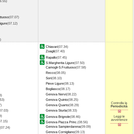
6.55)
ttuoso
(07.07)
igure
(07.12)
6)
Chiavari
(07.34)
Zoagli
(07.40)
Rapallo
(07.45)
S.Margherita Ligure
(07.50)
Camogli-S.Fruttuoso
(07.58)
Recco
(08.05)
Sori
(08.10)
Pieve Ligure
(08.13)
Bogliasco
(08.17)
Genova Nervi
(08.22)
8)
53)
Genova Quinto
(08.25)
Controlla la
7)
Genova Quarto
(08.29)
Periodicità
07.03)
Genova Sturla
(08.33)
9)
Leggi le
Genova Brignole
(08.46)
avvertenze
07.15)
Genova Piazza Princ.
(08.56)
Genova Sampierdarena
(09.09)
(07.24)
Genova Cornigliano
(09.13)