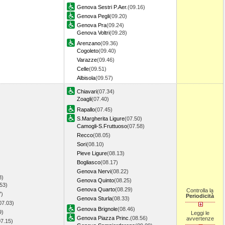
Genova Sestri P.Aer.
(09.16)
Genova Pegli
(09.20)
Genova Pra
(09.24)
Genova Voltri
(09.28)
Arenzano
(09.36)
Cogoleto
(09.40)
Varazze
(09.46)
Celle
(09.51)
Albisola
(09.57)
Chiavari
(07.34)
Zoagli
(07.40)
Rapallo
(07.45)
S.Margherita Ligure
(07.50)
Camogli-S.Fruttuoso
(07.58)
Recco
(08.05)
Sori
(08.10)
Pieve Ligure
(08.13)
Bogliasco
(08.17)
Genova Nervi
(08.22)
8)
Genova Quinto
(08.25)
53)
Genova Quarto
(08.29)
Controlla la
7)
Periodicità
Genova Sturla
(08.33)
07.03)
Genova Brignole
(08.46)
9)
Leggi le
Genova Piazza Princ.
(08.56)
avvertenze
07.15)