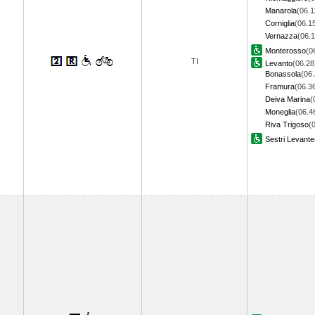
Manarola
(06.1
Corniglia
(06.1
Vernazza
(06.1
Monterosso
(0
TI
Levanto
(06.28
Bonassola
(06.
Framura
(06.3
Deiva Marina
(
Moneglia
(06.4
Riva Trigoso
(
Sestri Levante