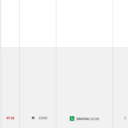
07.32
12338
2
SAVONA
(10.06)