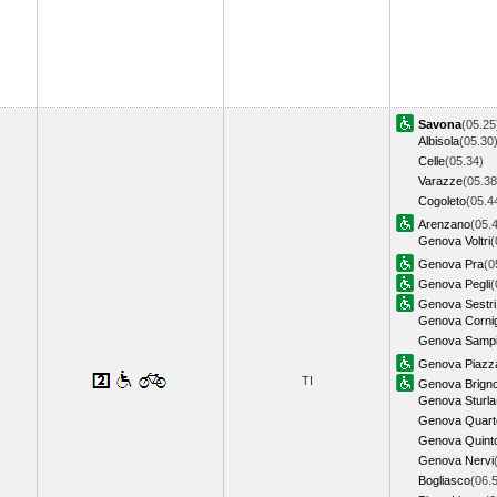
Savona
(05.25
Albisola
(05.30
Celle
(05.34)
Varazze
(05.38
Cogoleto
(05.4
Arenzano
(05.
Genova Voltri
(
Genova Pra
(0
Genova Pegli
(
Genova Sestri 
Genova Cornig
Genova Sampi
Genova Piazza
TI
Genova Brigno
Genova Sturla
Genova Quart
Genova Quint
Genova Nervi
Bogliasco
(06.