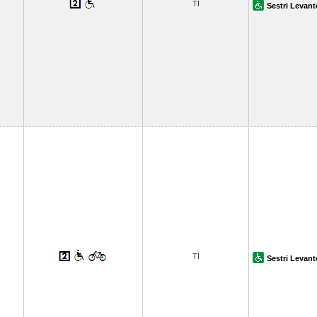
TI
Sestri Levant
TI
Sestri Levant