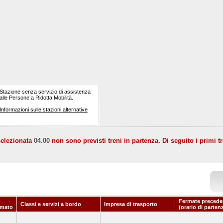
Stazione senza servizio di assistenza
alle Persone a Ridotta Mobilità.
Informazioni sulle stazioni alternative
selezionata
04.00
non sono previsti treni in partenza. Di seguito i primi tr
Fermate precede
Classi e servizi a bordo
Impresa di trasporto
mato
(orario di parten