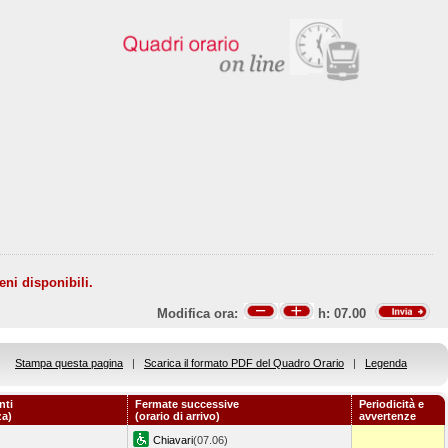
eni disponibili.
Modifica ora:
h:
07.00
Stampa questa pagina
|
Scarica il formato PDF del Quadro Orario
|
Legenda
nti
Fermate successive
Periodicità e
za)
(orario di arrivo)
avvertenze
Chiavari
(07.06)