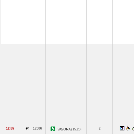
12.55
12386
2
SAVONA
(15.20)