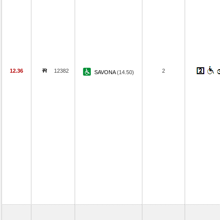
12.36
12382
2
SAVONA
(14.50)