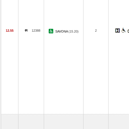
12.55
12388
2
SAVONA
(15.20)