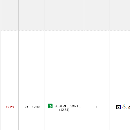
SESTRI LEVANTE
12.23
12361
1
(12.31)