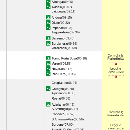
Albenga
(09.00)
Alassio
(09.07)
Laigueglia
(09.11)
Andora
(09.15)
Diano
(09.22)
Imperia
(09.28)
Taggia-Arma
(09.39)
Sanremo
(09.45)
Bordighera
(09.54)
Vallecrosia
(09.59)
Controlla la
Torino Porta Susa
(06.18)
Periodicità
Vercelli
(06.58)
Leggi le
Novara
(07.12)
avvertenze
Rho Fiera
(07.35)
Grugliasco
(06.24)
Collegno
(06.28)
Alpignano
(06.33)
Rosta
(06.38)
Avigliana
(06.43)
S.Ambrogio
(06.47)
Controlla la
Condove
(06.52)
Periodicità
S.Antonino-Vaie
(06.56)
Borgone
(07.00)
Leggi le
avvertenze
Bruzolo Di Susa
(07.05)