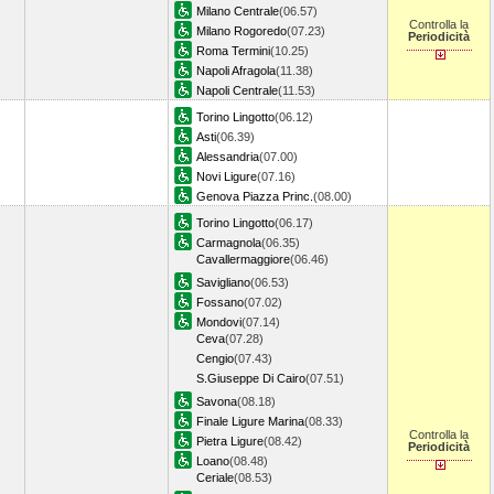
Milano Centrale
(06.57)
Controlla la
Milano Rogoredo
(07.23)
Periodicità
Roma Termini
(10.25)
Napoli Afragola
(11.38)
Napoli Centrale
(11.53)
Torino Lingotto
(06.12)
Asti
(06.39)
Alessandria
(07.00)
Novi Ligure
(07.16)
Genova Piazza Princ.
(08.00)
Torino Lingotto
(06.17)
Carmagnola
(06.35)
Cavallermaggiore
(06.46)
Savigliano
(06.53)
Fossano
(07.02)
Mondovi
(07.14)
Ceva
(07.28)
Cengio
(07.43)
S.Giuseppe Di Cairo
(07.51)
Savona
(08.18)
Finale Ligure Marina
(08.33)
Controlla la
Pietra Ligure
(08.42)
Periodicità
Loano
(08.48)
Ceriale
(08.53)