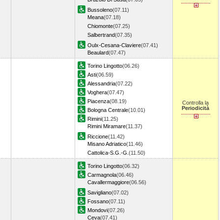
Bussoleno
(07.11)
Meana
(07.18)
Chiomonte
(07.25)
Salbertrand
(07.35)
Oulx-Cesana-Claviere
(07.41)
Beaulard
(07.47)
Torino Lingotto
(06.26)
Asti
(06.59)
Alessandria
(07.22)
Voghera
(07.47)
Piacenza
(08.19)
Controlla la
Periodicità
Bologna Centrale
(10.01)
Rimini
(11.25)
Rimini Miramare
(11.37)
Riccione
(11.42)
Misano Adriatico
(11.46)
Cattolica-S.G.-G.
(11.50)
Torino Lingotto
(06.32)
Carmagnola
(06.46)
Cavallermaggiore
(06.56)
Savigliano
(07.02)
Fossano
(07.11)
Mondovi
(07.26)
Ceva
(07.41)