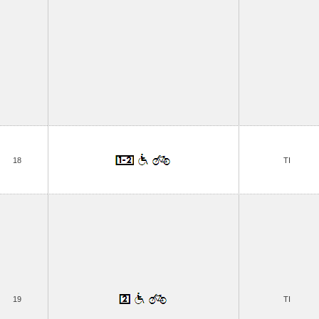
18
TI
19
TI