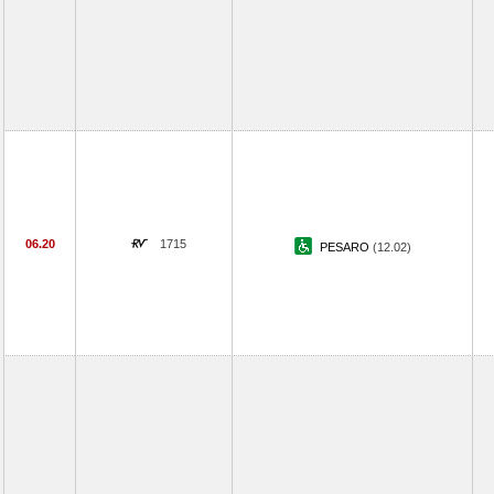
06.20
1715
PESARO
(12.02)