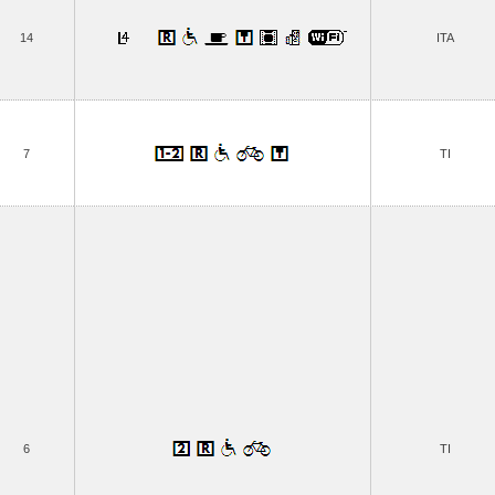
14
ITA
7
TI
6
TI