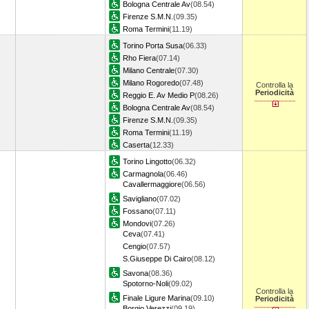
Bologna Centrale Av
(08.54)
Firenze S.M.N.
(09.35)
Roma Termini
(11.19)
Torino Porta Susa
(06.33)
Rho Fiera
(07.14)
Milano Centrale
(07.30)
Milano Rogoredo
(07.48)
Controlla la
Periodicità
Reggio E. Av Medio P
(08.26)
Bologna Centrale Av
(08.54)
Firenze S.M.N.
(09.35)
Roma Termini
(11.19)
Caserta
(12.33)
Torino Lingotto
(06.32)
Carmagnola
(06.46)
Cavallermaggiore
(06.56)
Savigliano
(07.02)
Fossano
(07.11)
Mondovi
(07.26)
Ceva
(07.41)
Cengio
(07.57)
S.Giuseppe Di Cairo
(08.12)
Savona
(08.36)
Spotorno-Noli
(09.02)
Controlla la
Finale Ligure Marina
(09.10)
Periodicità
Borgio Verezzi
(09.19)