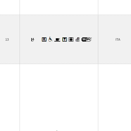
13
ITA