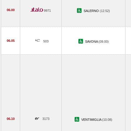
06.00
9971
SALERNO
(12.52)
06.05
503
SAVONA
(09.00)
06.10
3173
VENTIMIGLIA
(10.08)