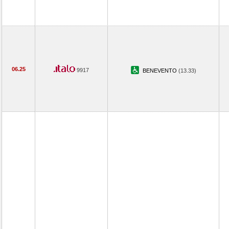
06.25
9917
BENEVENTO
(13.33)