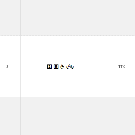
3
TTX