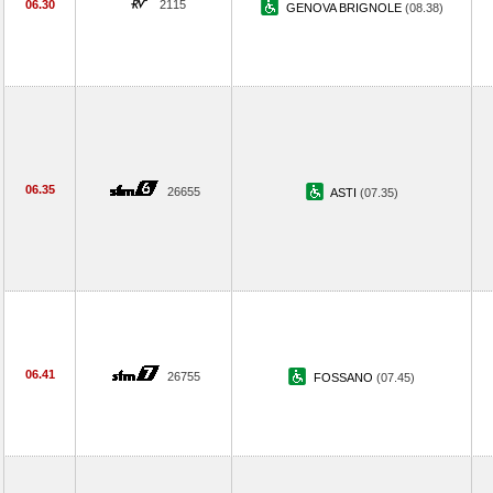
06.30
2115
GENOVA BRIGNOLE
(08.38)
06.35
26655
ASTI
(07.35)
06.41
26755
FOSSANO
(07.45)