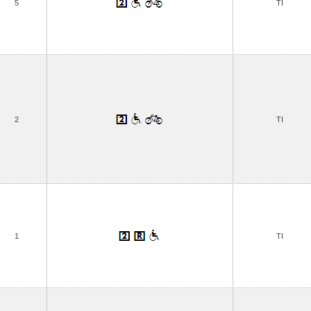
5
TI
2
TI
1
TI