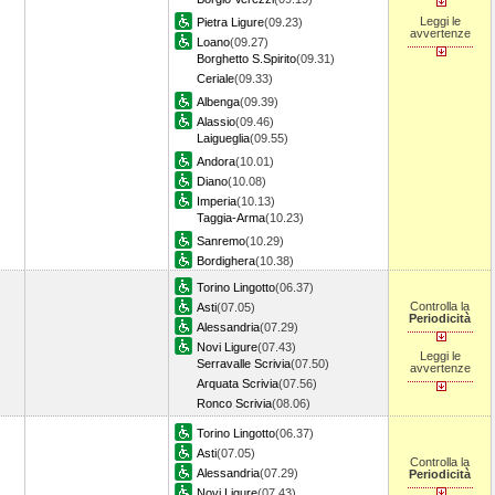
Leggi le
Pietra Ligure
(09.23)
avvertenze
Loano
(09.27)
Borghetto S.Spirito
(09.31)
Ceriale
(09.33)
Albenga
(09.39)
Alassio
(09.46)
Laigueglia
(09.55)
Andora
(10.01)
Diano
(10.08)
Imperia
(10.13)
Taggia-Arma
(10.23)
Sanremo
(10.29)
Bordighera
(10.38)
Torino Lingotto
(06.37)
Controlla la
Asti
(07.05)
Periodicità
Alessandria
(07.29)
Novi Ligure
(07.43)
Leggi le
Serravalle Scrivia
(07.50)
avvertenze
Arquata Scrivia
(07.56)
Ronco Scrivia
(08.06)
Torino Lingotto
(06.37)
Asti
(07.05)
Controlla la
Alessandria
(07.29)
Periodicità
Novi Ligure
(07.43)