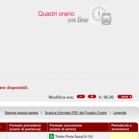
eni disponibili.
Modifica ora:
h:
06.00
Stampa questa pagina
|
Scarica il formato PDF del Quadro Orario
|
Legenda
Fermate precedenti
Fermate successive
Periodicità e
o
(orario di partenza)
(orario di arrivo)
avvertenze
Torino Porta Susa
(06.08)