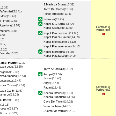
S.Maria La Bruna
(13.31)
(12.37)
Torre Del Greco
(13.36)
a Vernieri
(12.41)
Portici-Ercolano
(13.41)
l Mare
(12.46)
Pietrarsa
(13.45)
 Tirreni
(12.51)
Napoli S.G.Barra
(13.52)
uperiore
(12.57)
Controlla la
Napoli Gianturco
(13.59)
Periodicità
nferiore
(13.03)
Napoli Piazza Garib.
(14.03)
3.06)
Napoli Piazza Cavour
(14.09)
.10)
Napoli Montesanto
(14.12)
3.17)
Napoli Piazza Amedeo
(14.15)
13.20)
Napoli Mergellina
(14.20)
Centrale
(13.25)
Napoli Piazza Leop.
(14.24)
Campi Flegrei
(12.32)
iazza Leop.
(12.35)
Torre A.Centrale
(13.32)
ergellina
(12.39)
Pompei
(13.36)
Piazza Amedeo
(12.43)
Scafati
(13.40)
ontesanto
(12.47)
Angri
(13.44)
iazza Cavour
(12.51)
Controlla la
Pagani
(13.48)
Periodicità
iazza Garib.
(12.57)
Nocera Inferiore
(13.51)
ianturco
(13.03)
Nocera Superiore
(13.56)
.G.Barra
(13.09)
Cava Dei Tirreni
(14.02)
a
(13.13)
Vietri Sul Mare
(14.07)
Ercolano
(13.17)
Duomo Via Vernieri
(14.12)
l Greco
(13.21)