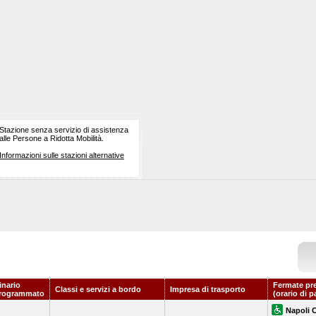
Stazione senza servizio di assistenza
alle Persone a Ridotta Mobilità.
Informazioni sulle stazioni alternative
inario
Fermate pr
Classi e servizi a bordo
Impresa di trasporto
rogrammato
(orario di p
Napoli 