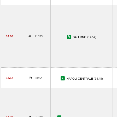
14.00
21323
SALERNO
(14.54)
14.12
5962
NAPOLI CENTRALE
(14.48)