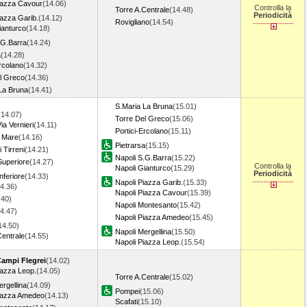
iazza Cavour
(14.06)
Controlla la
Torre A.Centrale
(14.48)
Periodicità
iazza Garib.
(14.12)
Rovigliano
(14.54)
ianturco
(14.18)
.G.Barra
(14.24)
a
(14.28)
Ercolano
(14.32)
l Greco
(14.36)
La Bruna
(14.41)
S.Maria La Bruna
(15.01)
(14.07)
Torre Del Greco
(15.06)
a Vernieri
(14.11)
Portici-Ercolano
(15.11)
l Mare
(14.16)
Pietrarsa
(15.15)
 Tirreni
(14.21)
Napoli S.G.Barra
(15.22)
uperiore
(14.27)
Controlla la
Napoli Gianturco
(15.29)
Periodicità
nferiore
(14.33)
Napoli Piazza Garib.
(15.33)
4.36)
Napoli Piazza Cavour
(15.39)
.40)
Napoli Montesanto
(15.42)
4.47)
Napoli Piazza Amedeo
(15.45)
14.50)
Napoli Mergellina
(15.50)
Centrale
(14.55)
Napoli Piazza Leop.
(15.54)
Campi Flegrei
(14.02)
iazza Leop.
(14.05)
Torre A.Centrale
(15.02)
ergellina
(14.09)
Pompei
(15.06)
Piazza Amedeo
(14.13)
Scafati
(15.10)