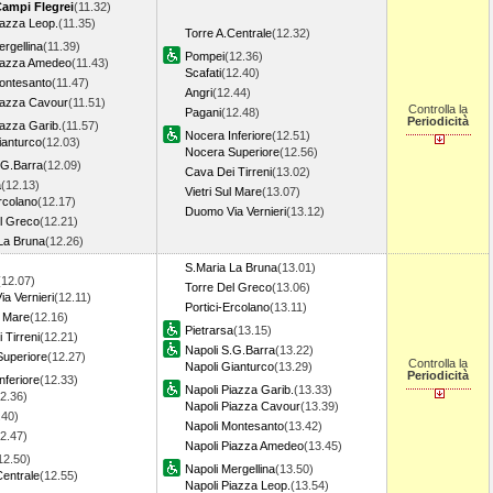
Campi Flegrei
(11.32)
iazza Leop.
(11.35)
Torre A.Centrale
(12.32)
ergellina
(11.39)
Pompei
(12.36)
Piazza Amedeo
(11.43)
Scafati
(12.40)
ontesanto
(11.47)
Angri
(12.44)
iazza Cavour
(11.51)
Controlla la
Pagani
(12.48)
Periodicità
iazza Garib.
(11.57)
Nocera Inferiore
(12.51)
ianturco
(12.03)
Nocera Superiore
(12.56)
.G.Barra
(12.09)
Cava Dei Tirreni
(13.02)
a
(12.13)
Vietri Sul Mare
(13.07)
Ercolano
(12.17)
Duomo Via Vernieri
(13.12)
l Greco
(12.21)
La Bruna
(12.26)
S.Maria La Bruna
(13.01)
(12.07)
Torre Del Greco
(13.06)
a Vernieri
(12.11)
Portici-Ercolano
(13.11)
l Mare
(12.16)
Pietrarsa
(13.15)
 Tirreni
(12.21)
Napoli S.G.Barra
(13.22)
uperiore
(12.27)
Controlla la
Napoli Gianturco
(13.29)
Periodicità
nferiore
(12.33)
Napoli Piazza Garib.
(13.33)
2.36)
Napoli Piazza Cavour
(13.39)
.40)
Napoli Montesanto
(13.42)
2.47)
Napoli Piazza Amedeo
(13.45)
12.50)
Napoli Mergellina
(13.50)
Centrale
(12.55)
Napoli Piazza Leop.
(13.54)