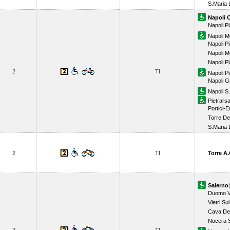
S.Maria 
Napoli 
Napoli P
Napoli M
Napoli 
Napoli M
Napoli P
2
TI
Napoli P
Napoli G
Napoli S
Pietrars
Portici-
Torre De
S.Maria 
2
TI
Torre A.
Salerno
Duomo Vi
Vietri Su
Cava Dei
Nocera S