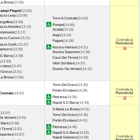
La Bruna
(13.26)
Campi Flegrei
(13.02)
iazza Leop.
(13.05)
Torre A.Centrale
(14.02)
ergellina
(13.09)
Pompei
(14.06)
Piazza Amedeo
(13.13)
Scafati
(14.10)
ontesanto
(13.17)
Angri
(14.14)
iazza Cavour
(13.21)
Controlla la
Pagani
(14.18)
Periodicità
iazza Garib.
(13.27)
Nocera Inferiore
(14.21)
ianturco
(13.33)
Nocera Superiore
(14.26)
.G.Barra
(13.39)
Cava Dei Tirreni
(14.32)
a
(13.43)
Vietri Sul Mare
(14.37)
Ercolano
(13.47)
Duomo Via Vernieri
(14.42)
l Greco
(13.51)
La Bruna
(13.56)
Torre Del Greco
(14.20)
Controlla la
Portici-Ercolano
(14.25)
Periodicità
Centrale
(14.07)
Pietrarsa
(14.30)
Napoli S.G.Barra
(14.34)
S.Maria La Bruna
(14.31)
(13.37)
Torre Del Greco
(14.36)
a Vernieri
(13.41)
Portici-Ercolano
(14.41)
l Mare
(13.46)
Pietrarsa
(14.45)
 Tirreni
(13.51)
Napoli S.G.Barra
(14.52)
uperiore
(13.57)
Controlla la
Napoli Gianturco
(14.59)
Periodicità