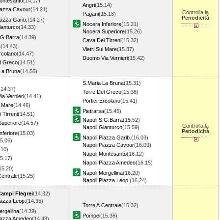
ontesanto
(14.17)
Angri
(15.14)
iazza Cavour
(14.21)
Controlla la
Pagani
(15.18)
Periodicità
iazza Garib.
(14.27)
Nocera Inferiore
(15.21)
ianturco
(14.33)
Nocera Superiore
(15.26)
.G.Barra
(14.39)
Cava Dei Tirreni
(15.32)
a
(14.43)
Vietri Sul Mare
(15.37)
Ercolano
(14.47)
Duomo Via Vernieri
(15.42)
l Greco
(14.51)
La Bruna
(14.56)
S.Maria La Bruna
(15.31)
(14.37)
Torre Del Greco
(15.36)
a Vernieri
(14.41)
Portici-Ercolano
(15.41)
l Mare
(14.46)
Pietrarsa
(15.45)
 Tirreni
(14.51)
Napoli S.G.Barra
(15.52)
uperiore
(14.57)
Controlla la
Napoli Gianturco
(15.59)
Periodicità
nferiore
(15.03)
Napoli Piazza Garib.
(16.03)
5.06)
Napoli Piazza Cavour
(16.09)
.10)
Napoli Montesanto
(16.12)
5.17)
Napoli Piazza Amedeo
(16.15)
15.20)
Napoli Mergellina
(16.20)
Centrale
(15.25)
Napoli Piazza Leop.
(16.24)
Campi Flegrei
(14.32)
iazza Leop.
(14.35)
Torre A.Centrale
(15.32)
ergellina
(14.39)
Pompei
(15.36)
Piazza Amedeo
(14.43)