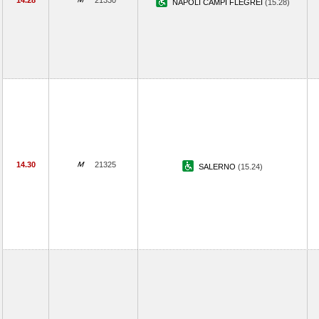
14.28
21330
NAPOLI CAMPI FLEGREI
(15.28)
14.30
21325
SALERNO
(15.24)