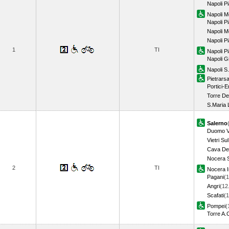
Napoli P
Napoli M
Napoli 
Napoli M
Napoli P
1
TI
Napoli P
Napoli G
Napoli S
Pietrars
Portici-
Torre De
S.Maria 
Salerno
Duomo Vi
Vietri Su
Cava Dei
Nocera S
2
TI
Nocera I
Pagani
(1
Angri
(12
Scafati
(1
Pompei
(
Torre A.