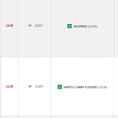
12.00
21317
SALERNO
(12.54)
12.28
21324
NAPOLI CAMPI FLEGREI
(13.28)