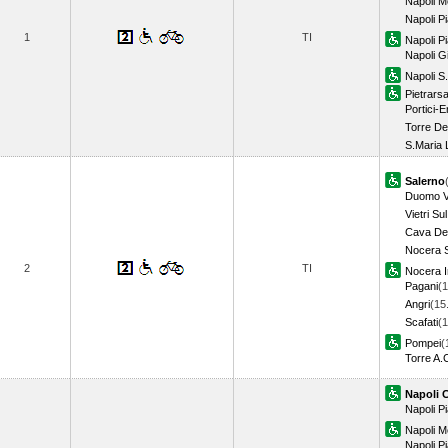
Napoli M
Napoli P
1
TI
Napoli P
Napoli G
Napoli S
Pietrars
Portici-
Torre De
S.Maria 
Salerno
Duomo Vi
Vietri Su
Cava Dei
Nocera S
2
TI
Nocera I
Pagani
(1
Angri
(15
Scafati
(1
Pompei
(
Torre A.
Napoli 
Napoli P
Napoli M
Napoli 