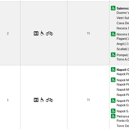
Salerno
Duomo Vi
Vietri Su
Cava Dei
Nocera S
2
TI
Nocera I
Pagani
(1
Angri
(13
Scafati
(1
Pompei
(
Torre A.
Napoli 
Napoli P
Napoli M
Napoli 
Napoli M
Napoli P
1
TI
Napoli P
Napoli G
Napoli S
Pietrars
Portici-
Torre De