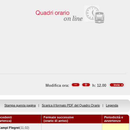
Modifica ora:
h:
12.00
Stampa questa pagina
|
Scarica il formato PDF del Quadro Orario
|
Legenda
ecedenti
Fermate successive
Periodicità e
artenza)
(orario di arrivo)
avvertenze
Campi Flegrei
(11.02)