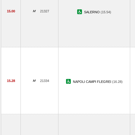
15.00
21327
SALERNO
(15.54)
15.28
21334
NAPOLI CAMPI FLEGREI
(16.28)