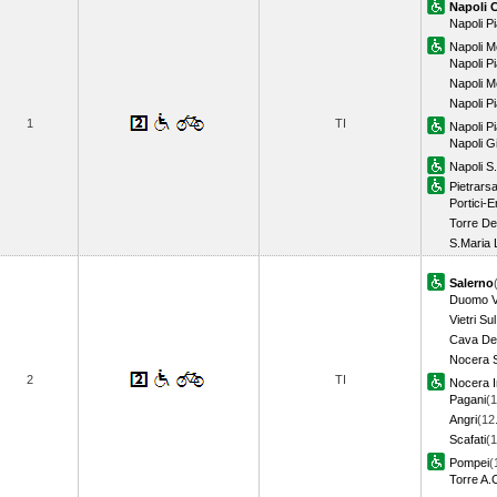
Napoli 
Napoli P
Napoli M
Napoli 
Napoli M
Napoli P
1
TI
Napoli P
Napoli G
Napoli S
Pietrars
Portici-
Torre De
S.Maria 
Salerno
Duomo Vi
Vietri Su
Cava Dei
Nocera S
2
TI
Nocera I
Pagani
(1
Angri
(12
Scafati
(1
Pompei
(
Torre A.