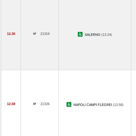
12.30
21319
SALERNO
(13.24)
12.58
21326
NAPOLI CAMPI FLEGREI
(13.58)