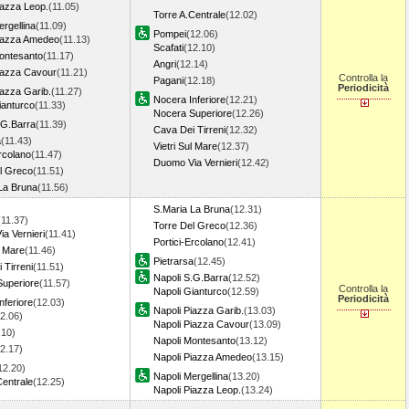
iazza Leop.
(11.05)
Torre A.Centrale
(12.02)
ergellina
(11.09)
Pompei
(12.06)
Piazza Amedeo
(11.13)
Scafati
(12.10)
ontesanto
(11.17)
Angri
(12.14)
iazza Cavour
(11.21)
Controlla la
Pagani
(12.18)
Periodicità
iazza Garib.
(11.27)
Nocera Inferiore
(12.21)
ianturco
(11.33)
Nocera Superiore
(12.26)
.G.Barra
(11.39)
Cava Dei Tirreni
(12.32)
a
(11.43)
Vietri Sul Mare
(12.37)
Ercolano
(11.47)
Duomo Via Vernieri
(12.42)
l Greco
(11.51)
La Bruna
(11.56)
S.Maria La Bruna
(12.31)
(11.37)
Torre Del Greco
(12.36)
a Vernieri
(11.41)
Portici-Ercolano
(12.41)
l Mare
(11.46)
Pietrarsa
(12.45)
 Tirreni
(11.51)
Napoli S.G.Barra
(12.52)
uperiore
(11.57)
Controlla la
Napoli Gianturco
(12.59)
Periodicità
nferiore
(12.03)
Napoli Piazza Garib.
(13.03)
2.06)
Napoli Piazza Cavour
(13.09)
.10)
Napoli Montesanto
(13.12)
2.17)
Napoli Piazza Amedeo
(13.15)
12.20)
Napoli Mergellina
(13.20)
Centrale
(12.25)
Napoli Piazza Leop.
(13.24)