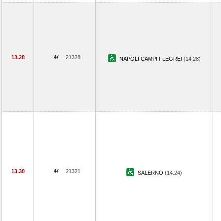
13.28
21328
NAPOLI CAMPI FLEGREI
(14.28)
13.30
21321
SALERNO
(14.24)