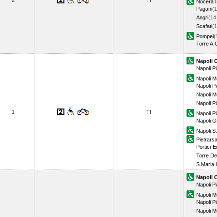
2
TI
Nocera I
Pagani
(1
Angri
(14
Scafati
(1
Pompei
(
Torre A.
Napoli 
Napoli P
Napoli M
Napoli 
Napoli M
Napoli P
1
TI
Napoli P
Napoli G
Napoli S
Pietrars
Portici-
Torre De
S.Maria 
Napoli 
Napoli P
Napoli M
Napoli 
Napoli M