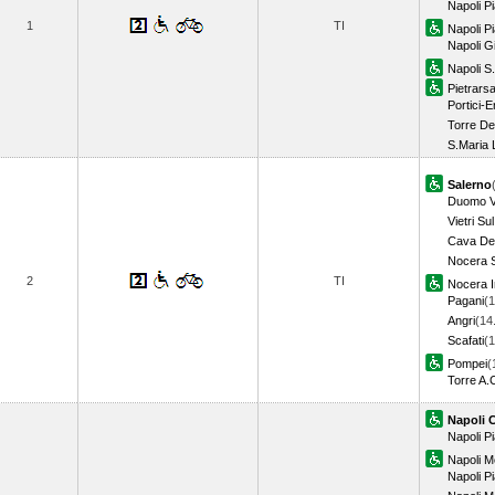
Napoli P
1
TI
Napoli P
Napoli G
Napoli S
Pietrars
Portici-
Torre De
S.Maria 
Salerno
Duomo Vi
Vietri Su
Cava Dei
Nocera S
2
TI
Nocera I
Pagani
(1
Angri
(14
Scafati
(1
Pompei
(
Torre A.
Napoli 
Napoli P
Napoli M
Napoli 