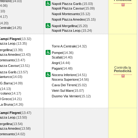
nferiore
(14.03)
Napoli Piazza Garib.
(15.03)
4.06)
Napoli Piazza Cavour
(15.09)
.10)
Napoli Montesanto
(15.12)
4.17)
Napoli Piazza Amedeo
(15.15)
14.20)
Napoli Mergellina
(15.20)
Centrale
(14.25)
Napoli Piazza Leop.
(15.24)
Campi Flegrei
(13.32)
iazza Leop.
(13.35)
Torre A.Centrale
(14.32)
ergellina
(13.39)
Pompei
(14.36)
Piazza Amedeo
(13.43)
Scafati
(14.40)
ontesanto
(13.47)
Angri
(14.44)
iazza Cavour
(13.51)
Controlla la
Pagani
(14.48)
Periodicità
iazza Garib.
(13.57)
Nocera Inferiore
(14.51)
ianturco
(14.03)
Nocera Superiore
(14.56)
.G.Barra
(14.09)
Cava Dei Tirreni
(15.02)
a
(14.13)
Vietri Sul Mare
(15.07)
Ercolano
(14.17)
Duomo Via Vernieri
(15.12)
l Greco
(14.21)
La Bruna
(14.26)
Campi Flegrei
(13.47)
iazza Leop.
(13.50)
ergellina
(13.54)
Piazza Amedeo
(13.58)
ontesanto
(14.02)