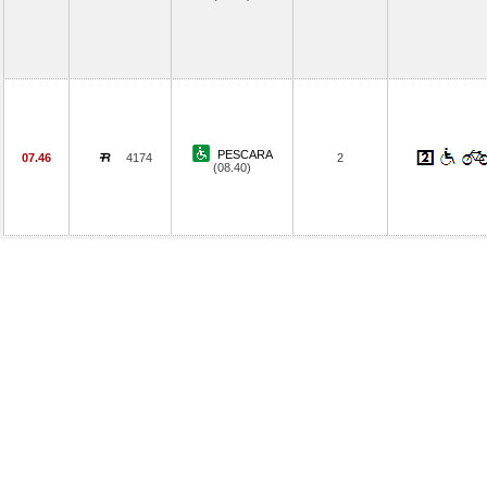
PESCARA
07.46
4174
2
(08.40)