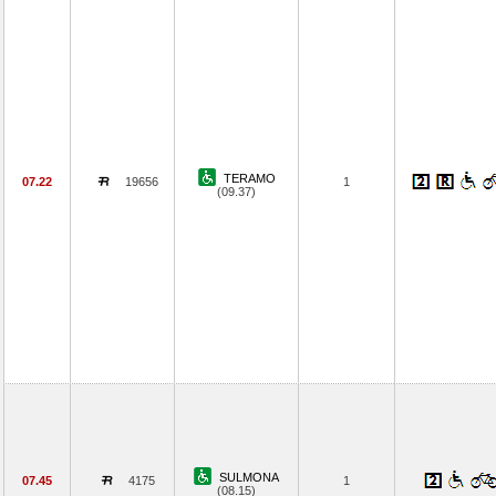
TERAMO
07.22
19656
1
(09.37)
SULMONA
07.45
4175
1
(08.15)