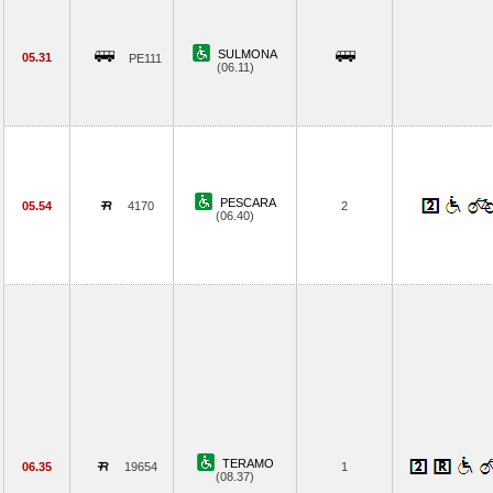
SULMONA
05.31
PE111
(06.11)
PESCARA
05.54
4170
2
(06.40)
TERAMO
06.35
19654
1
(08.37)