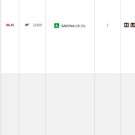
06.41
12320
1
SAVONA
(08.50)