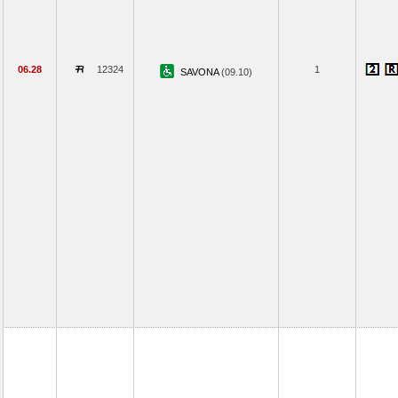
06.28
12324
1
SAVONA
(09.10)