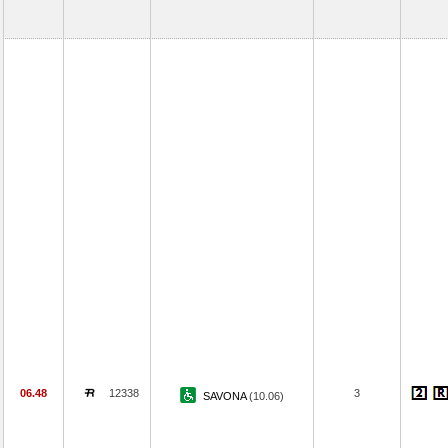
06.48
12338
3
SAVONA
(10.06)