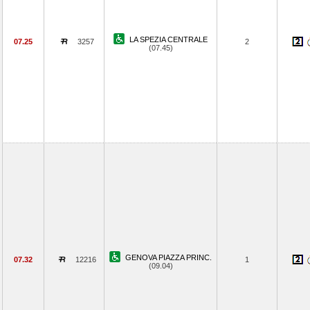
LA SPEZIA CENTRALE
07.25
3257
2
(07.45)
GENOVA PIAZZA PRINC.
07.32
12216
1
(09.04)