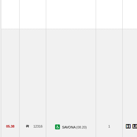
05.38
12316
1
SAVONA
(08.20)