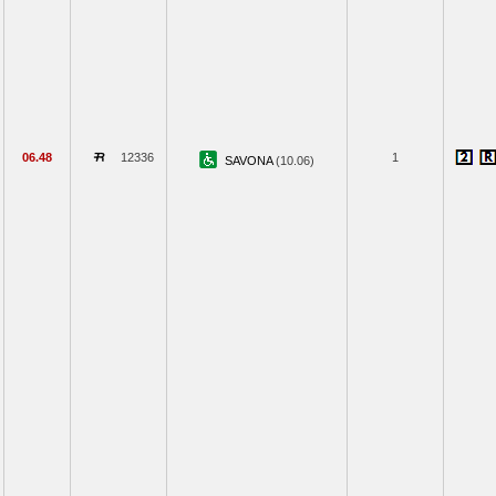
06.48
12336
1
SAVONA
(10.06)