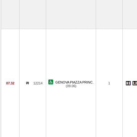
GENOVA PIAZZA PRINC.
07.32
12214
1
(09.06)