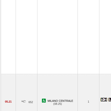
MILANO CENTRALE
05.21
1
652
(08.25)