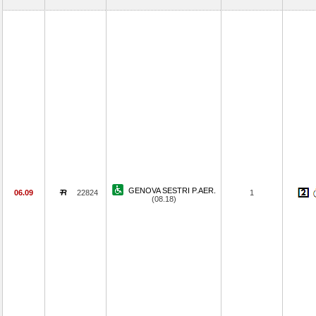
GENOVA SESTRI P.AER.
06.09
22824
1
(08.18)