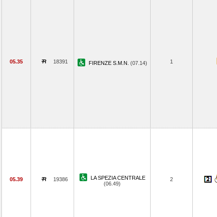
05.35
18391
1
FIRENZE S.M.N.
(07.14)
LA SPEZIA CENTRALE
05.39
19386
2
(06.49)