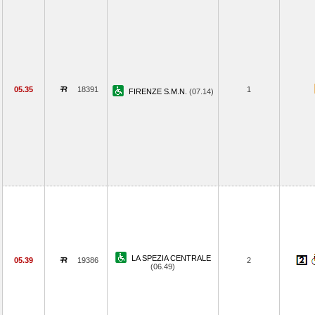
05.35
18391
1
FIRENZE S.M.N.
(07.14)
LA SPEZIA CENTRALE
05.39
19386
2
(06.49)