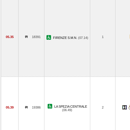
05.35
18391
1
FIRENZE S.M.N.
(07.14)
LA SPEZIA CENTRALE
05.39
19386
2
(06.49)