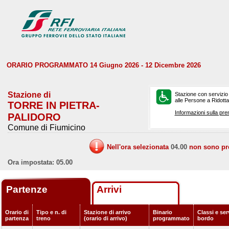
ORARIO PROGRAMMATO 14 Giugno 2026 - 12 Dicembre 2026
Stazione di
Stazione con servizio
alle Persone a Ridotta 
TORRE IN PIETRA-
Informazioni sulla pre
PALIDORO
Comune di Fiumicino
Nell'ora selezionata
04.00
non sono prev
Ora impostata: 05.00
Partenze
Arrivi
Orario di
Tipo e n. di
Stazione di arrivo
Binario
Classi e ser
partenza
treno
(orario di arrivo)
programmato
bordo