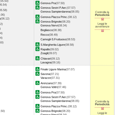
(05.50)
Genova Pra
(07.50)
05.54)
Genova Sestri P.Aer.
(07.57)
05.58)
Genova Sampierdarena
(08.05)
Controlla la
.06)
Periodicità
Genova Piazza Princ.
(08.12)
a
(06.12)
Genova Brignole
(08.20)
Leggi le
22)
Genova Nervi
(08.34)
avvertenze
)
Bogliasco
(08.38)
4)
Recco
(08.49)
4)
Camogli-S.Fruttuoso
(08.53)
.50)
S.Margherita Ligure
(08.58)
Rapallo
(09.02)
Zoagli
(09.07)
Chiavari
(09.12)
Lavagna
(09.16)
Finale Ligure Marina
(07.07)
Savona
(07.21)
Varazze
(07.31)
Arenzano
(07.39)
Genova Voltri
(07.46)
Genova Pra
(07.50)
Genova Sestri P.Aer.
(07.57)
Genova Sampierdarena
(08.05)
Controlla la
Periodicità
Genova Piazza Princ.
(08.12)
6.50)
Genova Brignole
(08.20)
Leggi le
Genova Nervi
(08.34)