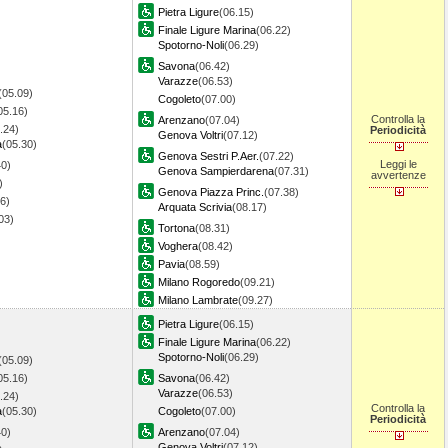
Pietra Ligure
(06.15)
Finale Ligure Marina
(06.22)
Spotorno-Noli
(06.29)
Savona
(06.42)
Varazze
(06.53)
(05.09)
Cogoleto
(07.00)
05.16)
Controlla la
Arenzano
(07.04)
.24)
Periodicità
Genova Voltri
(07.12)
a
(05.30)
Genova Sestri P.Aer.
(07.22)
Leggi le
40)
Genova Sampierdarena
(07.31)
avvertenze
)
Genova Piazza Princ.
(07.38)
6)
Arquata Scrivia
(08.17)
.03)
Tortona
(08.31)
Voghera
(08.42)
Pavia
(08.59)
Milano Rogoredo
(09.21)
Milano Lambrate
(09.27)
Pietra Ligure
(06.15)
Finale Ligure Marina
(06.22)
Spotorno-Noli
(06.29)
(05.09)
05.16)
Savona
(06.42)
Varazze
(06.53)
.24)
Controlla la
a
(05.30)
Cogoleto
(07.00)
Periodicità
40)
Arenzano
(07.04)
Genova Voltri
(07.12)