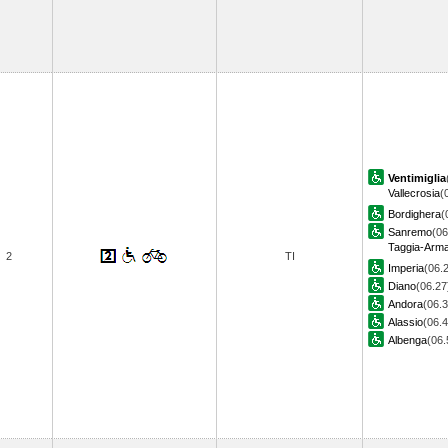
Ventimiglia
Vallecrosia
(
Bordighera
(
Sanremo
(06
Taggia-Arm
2
TI
Imperia
(06.
Diano
(06.27
Andora
(06.3
Alassio
(06.4
Albenga
(06