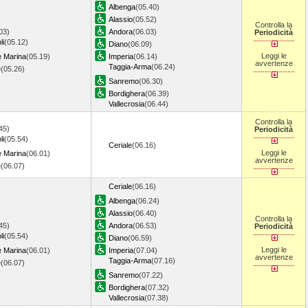
Albenga
(05.40)
Alassio
(05.52)
Controlla la
03)
Andora
(06.03)
Periodicità
li
(05.12)
Diano
(06.09)
Leggi le
e Marina
(05.19)
Imperia
(06.14)
avvertenze
Taggia-Arma
(06.24)
e
(05.26)
Sanremo
(06.30)
Bordighera
(06.39)
Vallecrosia
(06.44)
Controlla la
45)
Periodicità
li
(05.54)
Ceriale
(06.16)
Leggi le
e Marina
(06.01)
avvertenze
e
(06.07)
Ceriale
(06.16)
Albenga
(06.24)
Alassio
(06.40)
Controlla la
45)
Andora
(06.53)
Periodicità
li
(05.54)
Diano
(06.59)
Leggi le
e Marina
(06.01)
Imperia
(07.04)
avvertenze
Taggia-Arma
(07.16)
e
(06.07)
Sanremo
(07.22)
Bordighera
(07.32)
Vallecrosia
(07.38)