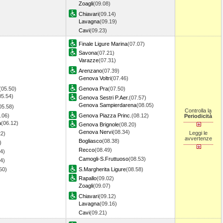
Zoagli
(09.08)
Chiavari
(09.14)
Lavagna
(09.19)
Cavi
(09.23)
Finale Ligure Marina
(07.07)
Savona
(07.21)
Varazze
(07.31)
Arenzano
(07.39)
Genova Voltri
(07.46)
(05.50)
Genova Pra
(07.50)
05.54)
Genova Sestri P.Aer.
(07.57)
Genova Sampierdarena
(08.05)
05.58)
Controlla la
.06)
Genova Piazza Princ.
(08.12)
Periodicità
a
(06.12)
Genova Brignole
(08.20)
Genova Nervi
(08.34)
Leggi le
22)
avvertenze
Bogliasco
(08.38)
)
Recco
(08.49)
4)
Camogli-S.Fruttuoso
(08.53)
4)
.50)
S.Margherita Ligure
(08.58)
Rapallo
(09.02)
Zoagli
(09.07)
Chiavari
(09.12)
Lavagna
(09.16)
Cavi
(09.21)