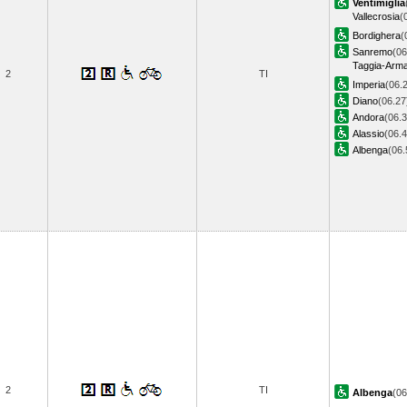
Ventimiglia
Vallecrosia
(
Bordighera
(
Sanremo
(06
Taggia-Arm
2
TI
Imperia
(06.
Diano
(06.27
Andora
(06.3
Alassio
(06.4
Albenga
(06
2
TI
Albenga
(0