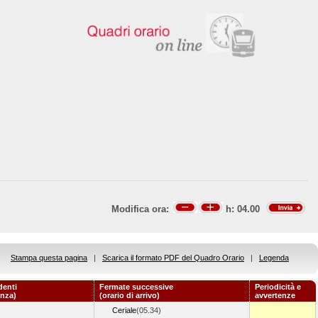
Modifica ora:
h:
04.00
Stampa questa pagina
|
Scarica il formato PDF del Quadro Orario
|
Legenda
denti
Fermate successive
Periodicità e
enza)
(orario di arrivo)
avvertenze
Ceriale
(05.34)