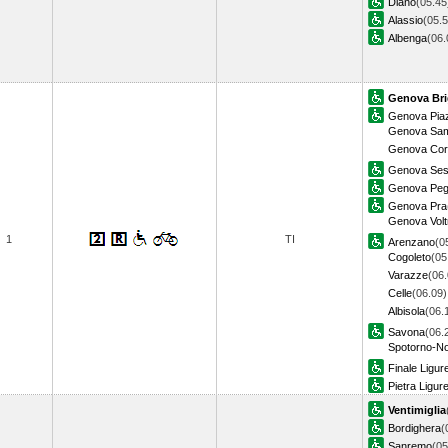
Diano
(05.45
Alassio
(05.5
Albenga
(06
Genova Bri
Genova Piaz
Genova Sam
Genova Corn
Genova Sest
Genova Pegl
Genova Pra
Genova Voltr
1
TI
Arenzano
(0
Cogoleto
(05
Varazze
(06.
Celle
(06.09)
Albisola
(06.
Savona
(06.
Spotorno-No
Finale Ligur
Pietra Ligur
Ventimiglia
Bordighera
(
Sanremo
(05