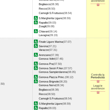
avvertenze
Bogliasco
(08.38)
Recco
(08.50)
Camogli-S.Fruttuoso
(08.54)
S.Margherita Ligure
(08.59)
Rapallo
(09.03)
Zoagli
(09.08)
Chiavari
(09.14)
Lavagna
(09.19)
Finale Ligure Marina
(07.07)
Savona
(07.21)
Varazze
(07.31)
Arenzano
(07.39)
Genova Voltri
(07.46)
Genova Pra
(07.50)
Genova Sestri P.Aer.
(07.57)
Genova Sampierdarena
(08.05)
Controlla la
Genova Piazza Princ.
(08.12)
Periodicità
Genova Brignole
(08.20)
6.50)
Genova Nervi
(08.34)
Leggi le
avvertenze
Bogliasco
(08.38)
Recco
(08.50)
Camogli-S.Fruttuoso
(08.54)
S.Margherita Ligure
(08.59)
Rapallo
(09.03)