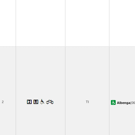
2
TI
Albenga
(0