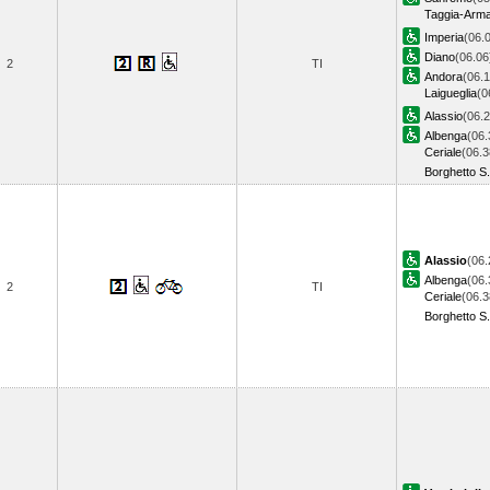
Taggia-Arm
Imperia
(06.
Diano
(06.06
2
TI
Andora
(06.1
Laigueglia
(0
Alassio
(06.2
Albenga
(06.
Ceriale
(06.3
Borghetto S.
Alassio
(06.
Albenga
(06.
2
TI
Ceriale
(06.3
Borghetto S.