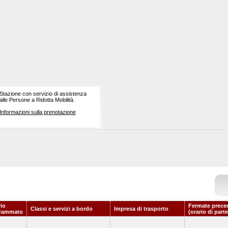
Stazione con servizio di assistenza
alle Persone a Ridotta Mobilità.
Informazioni sulla prenotazione
rio
Fermate prece
Classi e servizi a bordo
Impresa di trasporto
rammato
(orario di part