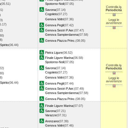
a
(05.51)
Spotorno-Noli
(07.05)
Controlla la
01)
Savona
(07.14)
Periodicità
Cogoleto
(07.27)
)
Genova Voltri
(07.36)
Leggi le
3)
avvertenze
6.17)
Genova Pegli
(07.42)
2)
Genova Sestri P.Aer.
(07.47)
Genova Sampierdarena
(07.58)
30)
8)
Genova Piazza Princ.
(08.05)
Spirito
(06.44)
Pietra Ligure
(06.52)
Finale Ligure Marina
(06.58)
Spotorno-Noli
(07.05)
Controlla la
22)
Savona
(07.14)
Periodicità
Cogoleto
(07.27)
30)
8)
Genova Voltri
(07.36)
Leggi le
avvertenze
Spirito
(06.44)
Genova Pegli
(07.44)
Genova Sestri P.Aer.
(07.49)
Genova Sampierdarena
(07.58)
Genova Piazza Princ.
(08.05)
Finale Ligure Marina
(07.07)
Savona
(07.21)
Varazze
(07.31)
Arenzano
(07.39)
Genova Voltri
(07.46)