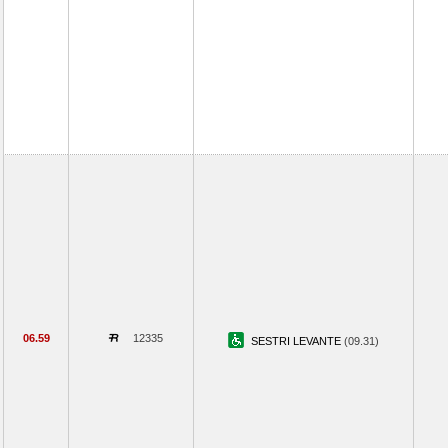
06.59
12335
SESTRI LEVANTE
(09.31)