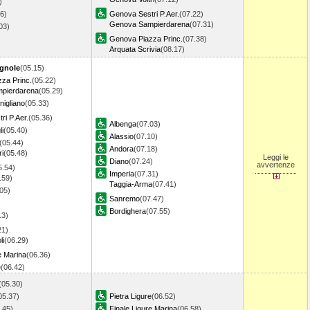
)
6)
Genova Sestri P.Aer.
(07.22)
Genova Sampierdarena
(07.31)
.03)
Genova Piazza Princ.
(07.38)
Arquata Scrivia
(08.17)
gnole
(05.15)
za Princ.
(05.22)
pierdarena
(05.29)
igliano
(05.33)
ri P.Aer.
(05.36)
Albenga
(07.03)
i
(05.40)
Alassio
(07.10)
(05.44)
Andora
(07.18)
i
(05.48)
Leggi le
Diano
(07.24)
avvertenze
5.54)
Imperia
(07.31)
.59)
Taggia-Arma
(07.41)
05)
Sanremo
(07.47)
Bordighera
(07.55)
13)
21)
li
(06.29)
e Marina
(06.36)
e
(06.42)
(05.30)
05.37)
Pietra Ligure
(06.52)
.45)
Finale Ligure Marina
(06.58)