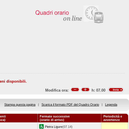
eni disponibili.
Modifica ora:
h:
07.00
Stampa questa pagina
|
Scarica il formato PDF del Quadro Orario
|
Legenda
enti
Fermate successive
Periodicità e
nza)
(orario di arrivo)
avvertenze
Pietra Ligure
(07.14)