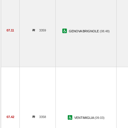
07.11
3359
GENOVA BRIGNOLE
(08.48)
07.42
3358
VENTIMIGLIA
(09.03)