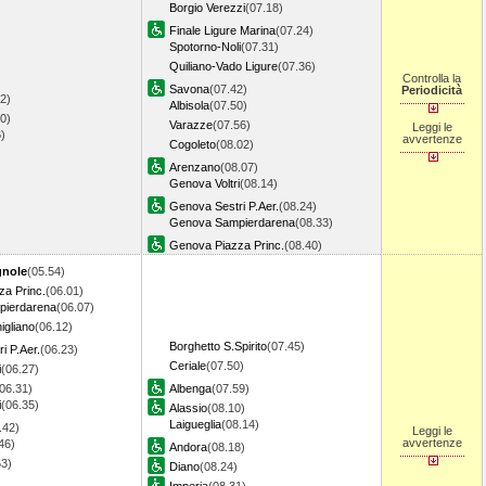
Borgio Verezzi
(07.18)
Finale Ligure Marina
(07.24)
Spotorno-Noli
(07.31)
Quiliano-Vado Ligure
(07.36)
Controlla la
Savona
(07.42)
Periodicità
2)
Albisola
(07.50)
0)
Varazze
(07.56)
Leggi le
6)
avvertenze
Cogoleto
(08.02)
Arenzano
(08.07)
Genova Voltri
(08.14)
Genova Sestri P.Aer.
(08.24)
Genova Sampierdarena
(08.33)
Genova Piazza Princ.
(08.40)
gnole
(05.54)
a Princ.
(06.01)
ierdarena
(06.07)
gliano
(06.12)
Borghetto S.Spirito
(07.45)
i P.Aer.
(06.23)
Ceriale
(07.50)
i
(06.27)
06.31)
Albenga
(07.59)
i
(06.35)
Alassio
(08.10)
Laigueglia
(08.14)
.42)
Leggi le
avvertenze
46)
Andora
(08.18)
53)
Diano
(08.24)