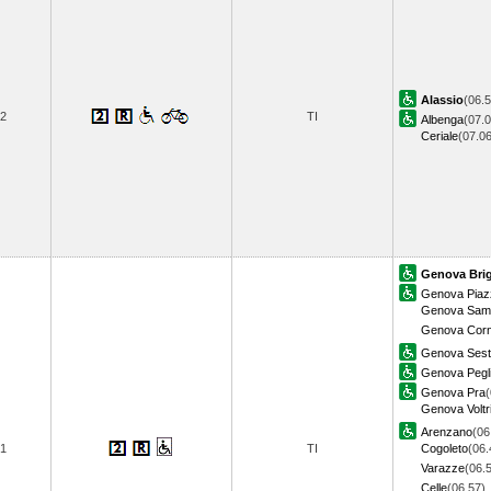
Alassio
(06.5
2
TI
Albenga
(07.0
Ceriale
(07.0
Genova Bri
Genova Piazz
Genova Samp
Genova Corni
Genova Sestr
Genova Pegl
Genova Pra
(
Genova Voltr
Arenzano
(06
1
TI
Cogoleto
(06.
Varazze
(06.
Celle
(06.57)