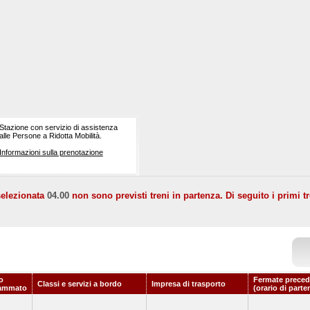
Stazione con servizio di assistenza
alle Persone a Ridotta Mobilità.
Informazioni sulla prenotazione
selezionata
04.00
non sono previsti treni in partenza. Di seguito i primi tr
o
Fermate preced
Classi e servizi a bordo
Impresa di trasporto
ammato
(orario di parte