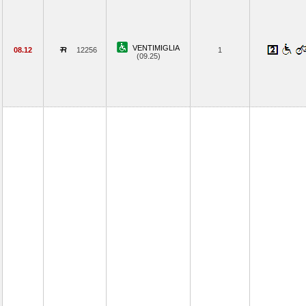
VENTIMIGLIA
08.12
12256
1
(09.25)