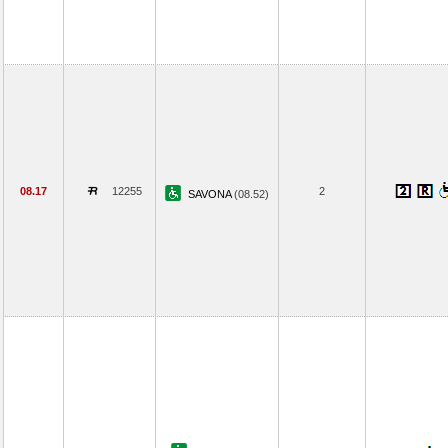
08.17
12255
2
SAVONA
(08.52)