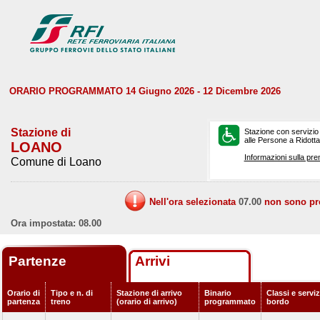
ORARIO PROGRAMMATO 14 Giugno 2026 - 12 Dicembre 2026
Stazione di
Stazione con servizio
alle Persone a Ridotta 
LOANO
Informazioni sulla pre
Comune di Loano
Nell'ora selezionata
07.00
non sono prev
Ora impostata: 08.00
Partenze
Arrivi
Orario di
Tipo e n. di
Stazione di arrivo
Binario
Classi e serviz
partenza
treno
(orario di arrivo)
programmato
bordo