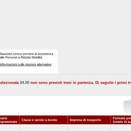
Stazione senza servizio di assistenza
alle Persone a Ridotta Mobilità.
Informazioni sulle stazioni alternative
selezionata
04.00
non sono previsti treni in partenza. Di seguito i primi tr
nario
Fermate pr
Classi e servizi a bordo
Impresa di trasporto
rogrammato
(orario di p