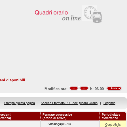
eni disponibili.
Modifica ora:
h:
06.00
Stampa questa pagina
|
Scarica il formato PDF del Quadro Orario
|
Legenda
ecedenti
Fermate successive
Periodicità e
artenza)
(orario di arrivo)
avvertenze
Sinalunga
(06.24)
Controlla la