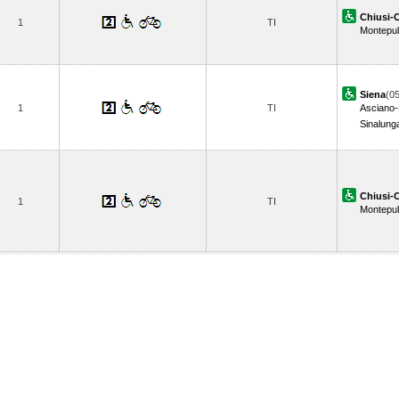
Chiusi-C
1
TI
Montepul
Siena
(05
1
TI
Asciano
Sinalung
Chiusi-C
1
TI
Montepul