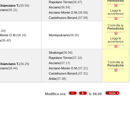
Periodicità
Rapolano Terme
(06.47)
hianciano T.
(05.56)
Asciano
(06.54)
ciano
(06.11)
Leggi le
Asciano-Monte O.M.
(06.58)
avvertenze
Castelnuovo Berard.
(07.09)
Controlla la
Periodicità
.54)
-Monte O.M.
(06.16)
Montepulciano
(06.55)
Leggi le
a
(06.40)
avvertenze
Sinalunga
(06.56)
Rapolano Terme
(07.10)
Controlla la
Asciano
(07.17)
hianciano T.
(06.29)
Periodicità
ciano
(06.44)
Asciano-Monte O.M.
(07.21)
Castelnuovo Berard.
(07.31)
Arbia
(07.38)
Modifica ora:
h:
06.00