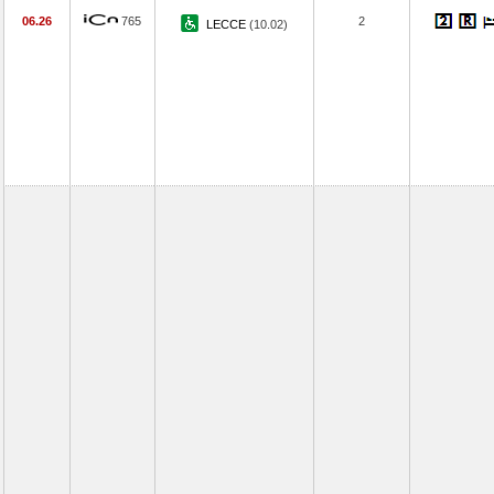
06.26
765
2
LECCE
(10.02)