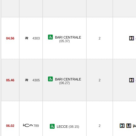
BARI CENTRALE
04.56
4303
2
(05.37)
BARI CENTRALE
05.46
4305
2
(06.27)
06.02
789
2
LECCE
(08.15)