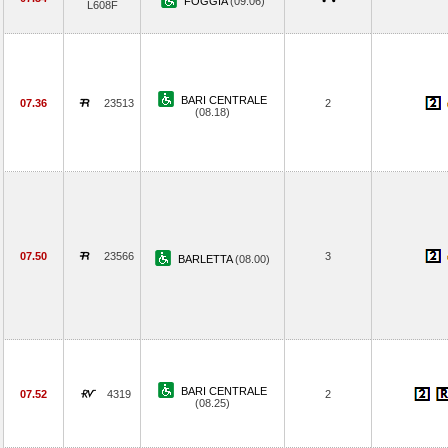
FOGGIA
(09.06)
L608F
BARI CENTRALE
07.36
23513
2
(08.18)
07.50
23566
3
BARLETTA
(08.00)
BARI CENTRALE
07.52
4319
2
(08.25)