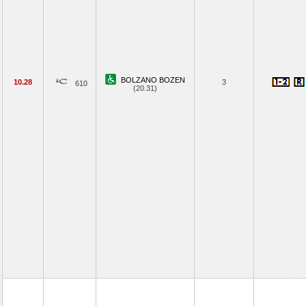
BOLZANO BOZEN
10.28
3
610
(20.31)