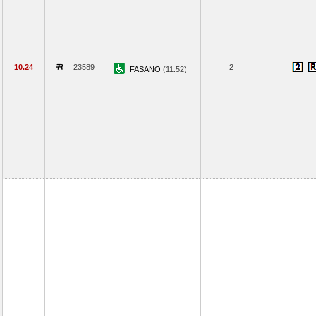
10.24
23589
2
FASANO
(11.52)