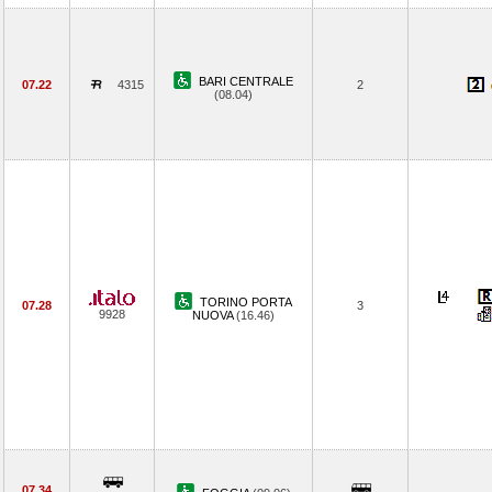
BARI CENTRALE
07.22
4315
2
(08.04)
TORINO PORTA
07.28
3
9928
NUOVA
(16.46)
07.34