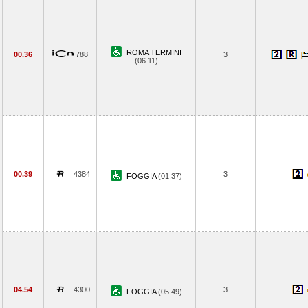
ROMA TERMINI
00.36
788
3
(06.11)
00.39
4384
3
FOGGIA
(01.37)
04.54
4300
3
FOGGIA
(05.49)