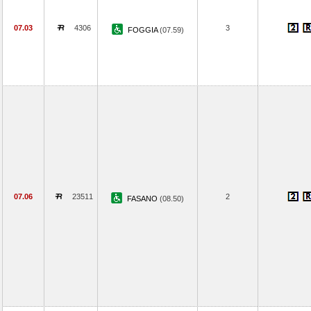
07.03
4306
3
FOGGIA
(07.59)
07.06
23511
2
FASANO
(08.50)