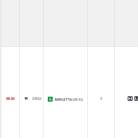
08.30
23510
3
BARLETTA
(08.41)