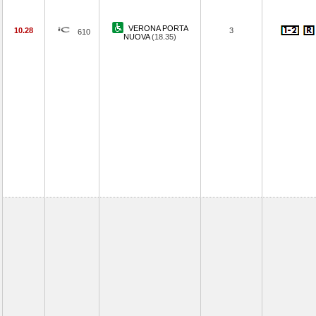
VERONA PORTA
10.28
3
610
NUOVA
(18.35)