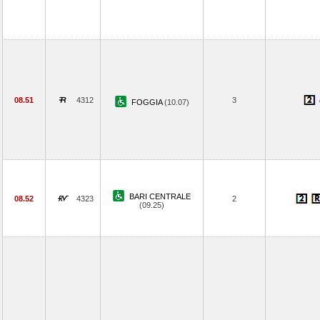
08.51
4312
3
FOGGIA
(10.07)
BARI CENTRALE
08.52
4323
2
(09.25)