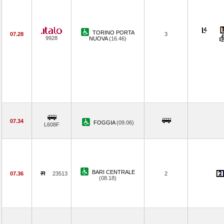
TORINO PORTA
07.28
3
9928
NUOVA
(16.46)
07.34
FOGGIA
(09.06)
L608F
BARI CENTRALE
07.36
23513
2
(08.18)