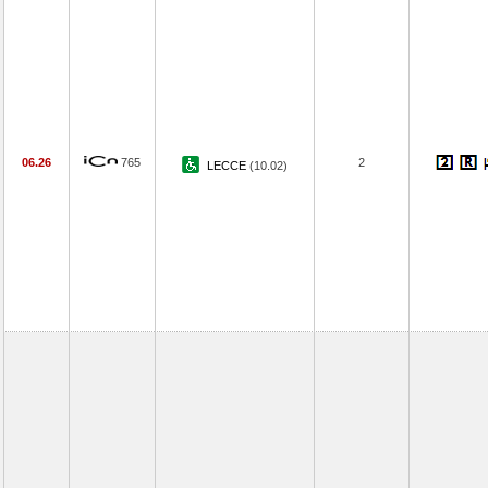
06.26
765
2
LECCE
(10.02)