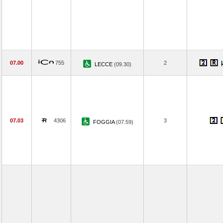
07.00
755
2
LECCE
(09.30)
07.03
4306
3
FOGGIA
(07.59)