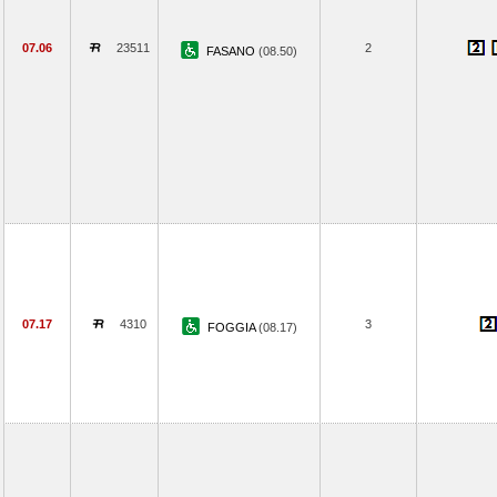
07.06
23511
2
FASANO
(08.50)
07.17
4310
3
FOGGIA
(08.17)