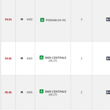
04.54
4300
3
FOGGIA
(05.49)
BARI CENTRALE
04.56
4303
2
(05.37)
BARI CENTRALE
05.46
4305
2
(06.27)