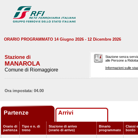
ORARIO PROGRAMMATO 14 Giugno 2026 - 12 Dicembre 2026
Stazione di
Stazione senza serviz
alle Persone a Ridotta 
MANAROLA
Informazioni sulle staz
Comune di Riomaggiore
Ora impostata: 04.00
Partenze
Arrivi
Orario di
Tipo e n. di
Stazione di arrivo
Binario
Classi e
partenza
treno
(orario di arrivo)
programmato
bordo