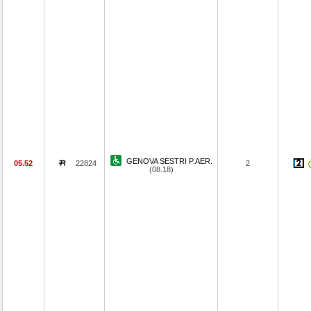
GENOVA SESTRI P.AER.
05.52
22824
2
(08.18)