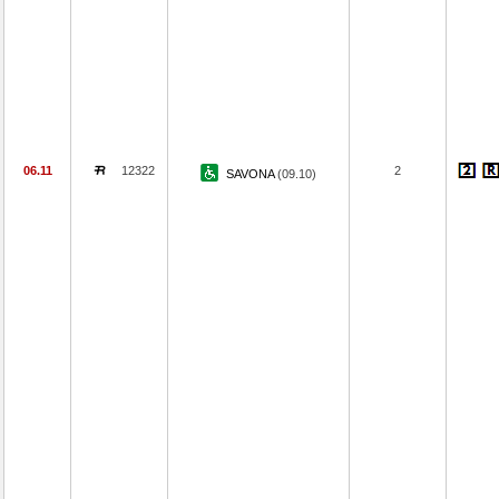
06.11
12322
2
SAVONA
(09.10)