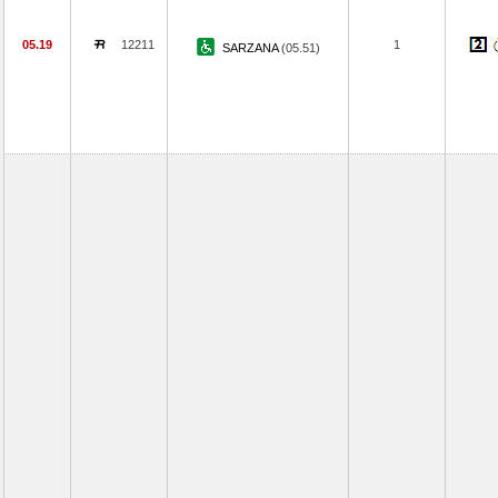
05.19
12211
1
SARZANA
(05.51)