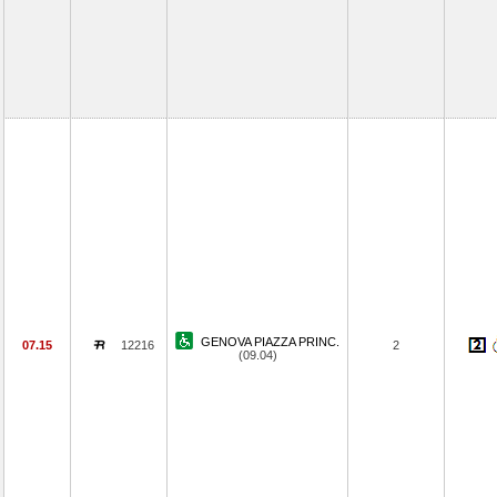
GENOVA PIAZZA PRINC.
07.15
12216
2
(09.04)