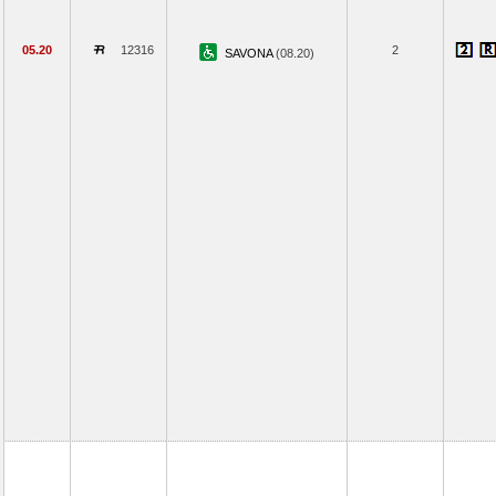
05.20
12316
2
SAVONA
(08.20)