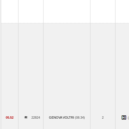
05.52
22824
GENOVA VOLTRI
(08.34)
2