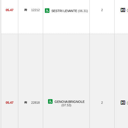
05.47
12212
2
SESTRI LEVANTE
(06.31)
GENOVA BRIGNOLE
05.47
22818
2
(07.53)