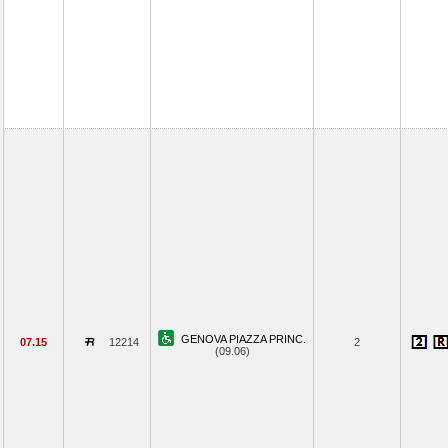
GENOVA PIAZZA PRINC.
07.15
12214
2
(09.06)