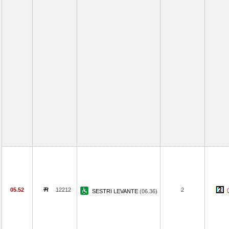
05.52
12212
2
SESTRI LEVANTE
(06.36)