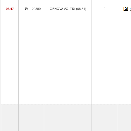
05.47
22880
GENOVA VOLTRI
(08.34)
2