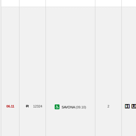
06.11
12324
2
SAVONA
(09.10)