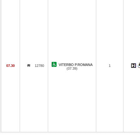
VITERBO P.ROMANA
07.30
12780
1
(07.39)