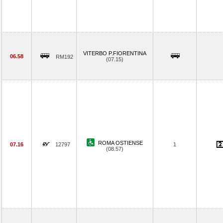
VITERBO P.FIORENTINA
06.58
RM192
(07.15)
ROMA OSTIENSE
07.16
12797
1
(08.57)