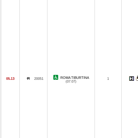
ROMA TIBURTINA
05.13
20051
1
(07.07)