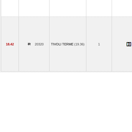
18.42
20320
TIVOLI TERME
(19.36)
1