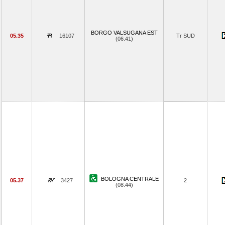
BORGO VALSUGANA EST
05.35
16107
Tr SUD
(06.41)
BOLOGNA CENTRALE
05.37
3427
2
(08.44)