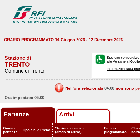
ORARIO PROGRAMMATO 14 Giugno 2026 - 12 Dicembre 2026
Stazione di
Stazione con servizio
alle Persone a Ridotta 
TRENTO
Informazioni sulla pre
Comune di Trento
Nell'ora selezionata
04.00
non sono prev
Ora impostata: 05.00
Partenze
Arrivi
Orario di
Stazione di arrivo
Binario
Class
Tipo e n. di treno
partenza
(orario di arrivo)
programmato
bord