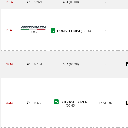
05.37
83927
ALA
(06.00)
2
05.43
2
ROMA TERMINI
(10.15)
8505
05.55
16151
ALA
(06.28)
5
BOLZANO BOZEN
05.55
16652
Tr NORD
(06.45)