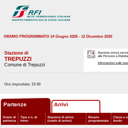
ORARIO PROGRAMMATO 14 Giugno 2026 - 12 Dicembre 2026
Stazione di
Stazione senza serviz
alle Persone a Ridotta 
TREPUZZI
Informazioni sulle staz
Comune di Trepuzzi
Ora impostata: 15.00
Partenze
Arrivi
Orario di
Tipo e n. di
Stazione di arrivo
Binario
Classi e s
partenza
treno
(orario di arrivo)
programmato
bordo